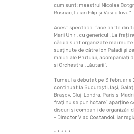
cum sunt: maestrul Nicolae Botg
Rusnac, Iulian Filip și Vasile Iovu.”
Acest spectacol face parte din t
Marii Uniri, cu genericul „La frați 
căruia sunt organizate mai multe
susținute de către Ion Paladi și z
maluri ale Prutului, acompaniați 
și Orchestra „Lăutarii”.
Turneul a debutat pe 3 februarie 2
continuat la București, Iași, Galați
Brașov, Cluj, Londra, Paris și Madr
frați nu se pun hotare” aparține 
discuri și companii de organizări
- Director Vlad Costandoi, iar regia
* * * * *