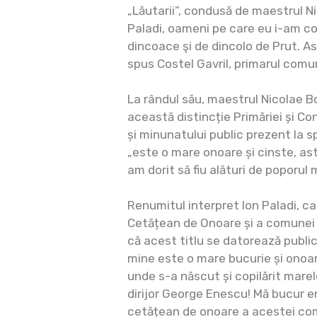
„Lăutarii”, condusă de maestrul Ni
Paladi, oameni pe care eu i-am co
dincoace şi de dincolo de Prut. Ast
spus Costel Gavril, primarul comun
La rândul său, maestrul Nicolae B
această distincție Primăriei și Con
și minunatului public prezent la 
„este o mare onoare și cinste, as
am dorit să fiu alături de poporul 
Renumitul interpret Ion Paladi, c
Cetățean de Onoare și a comunei
că acest titlu se datorează public
mine este o mare bucurie și onoare
unde s-a născut și copilărit marel
dirijor George Enescu! Mă bucur 
cetățean de onoare a acestei co