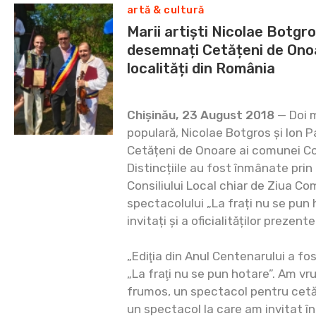
artă & cultură
Marii artiști Nicolae Botgro
desemnați Cetățeni de Onoa
localități din România
Chișinău, 23 August 2018
— Doi m
populară, Nicolae Botgros și Ion 
Cetățeni de Onoare ai comunei Cor
Distincțiile au fost înmânate prin 
Consiliului Local chiar de Ziua Co
spectacolului „La frați nu se pun 
invitați și a oficialităților prezen
„Ediţia din Anul Centenarului a f
„La fraţi nu se pun hotare”. Am vr
frumos, un spectacol pentru cetăţ
un spectacol la care am invitat 