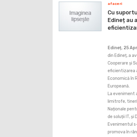
afaceri
Cu suportul
Edineț au 
eficientiza
Edineț, 25 Apr
din Edineț, a a
Cooperare și S
eficientizarea 
Economică în R
Europeană.
La eveniment au
limitrofe, tiner
Naționale pent
de soluții IT, ș
Evenimentul s-a
promova în rân