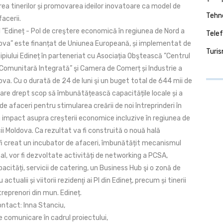
ea tinerilor și promovarea ideilor inovatoare ca model de
Tehno
acerii.
 ”Edineț - Pol de creştere economică în regiunea de Nord a
Telef
dova” este finanțat de Uniunea Europeană, și implementat de
Turi
piului Edineț în parteneriat cu Asociația Obştească ”Centrul
Comunitară Integrată” şi Camera de Comerț și Industrie a
ova. Cu o durată de 24 de luni şi un buget total de 644 mii de
 are drept scop să îmbunătățească capacitățile locale și a
 de afaceri pentru stimularea creării de noi întreprinderi în
u impact asupra creșterii economice incluzive în regiunea de
ii Moldova. Ca rezultat va fi construită o nouă hală
 fi creat un incubator de afaceri, îmbunătățit mecanismul
al, vor fi dezvoltate activități de networking a PCSA,
acități, servicii de catering, un Business Hub şi o zonă de
actualii și viitorii rezidenţi ai PI din Edineț, precum și tinerii
antreprenori din mun. Edineț.
ntact: Inna Stanciu,
 comunicare în cadrul proiectului,