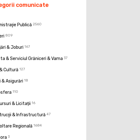
egorii comunicate
istraţie Publică
2560
eri
809
ări & Joburi
167
a & Serviciul Grăniceri & Vama
37
& Cultură
127
 & Asigurări
18
osfera
110
rsuri & Licitații
16
rucţii & Infrastructură
47
oltare Regională
1684
pora
3