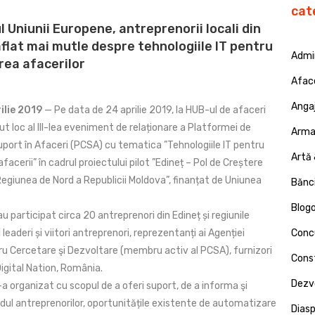
cat
 Uniunii Europene, antreprenorii locali din
aflat mai mutle despre tehnologiile IT pentru
Admin
rea afacerilor
Afac
Angaj
ilie 2019
— Pe data de 24 aprilie 2019, la HUB-ul de afaceri
vut loc al III-lea eveniment de relaționare a Platformei de
Armat
uport în Afaceri (PCSA) cu tematica ”Tehnologiile IT pentru
Artă 
afacerii” în cadrul proiectului pilot ”Edineț – Pol de Creștere
egiunea de Nord a Republicii Moldova”, finanțat de Uniunea
Bănci
Blog
 participat circa 20 antreprenori din Edineț și regiunile
i leaderi și viitori antreprenori, reprezentanți ai Agenției
Concu
ru Cercetare şi Dezvoltare (membru activ al PCSA), furnizori
Const
i Digital Nation, România.
Dezv
 organizat cu scopul de a oferi suport, de a informa şi
dul antreprenorilor, oportunitățile existente de automatizare
Dias