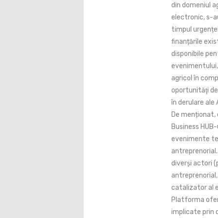
din domeniul ag
electronic, s-a
timpul urgențel
finanțările ex
disponibile pent
evenimentului, 
agricol în comp
oportunităţi de
în derulare ale
De menționat, c
Business HUB-ul
evenimente tem
antreprenorial.
diverși actori 
antreprenorial,
catalizator al 
Platforma oferă
implicate prin o