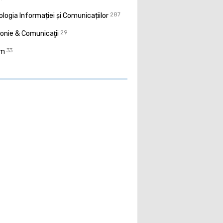
logia Informației și Comunicațiilor
287
onie & Comunicaţii
29
sm
33