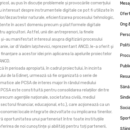
ricol, au pus în discuție problemele și provocările comerțului
Mesa
u interesat despre instrumentele digitale ce pot fi utilizate în
Ofert
or/dezastrelor naturale, eficientizarea procesului tehnologic,
Ong &
istente în acest domeniu precum și platformele digitale
ru agricultori. Astfel, unii din antreprenori, la finele
Pers
și-au manifestat interesul asupra digitizării procesului
Polit
anie, iar dl Vadim Iațchevici, reprezentant ANCD, le-a oferit şi
 finanțare a acestor idei prin aplicarea la apelurile proiectelor
Proc
 ANCD.
Publi
ă în perioada apropiată, în cadrul proiectului, în incinta
ui de la Edineț, urmează să fie organizată o serie de
Resu
atice ale PCSA de interes major în rândul mediului
Sănă
 PCSA este constituită pentru consolidarea relațiilor dintre
(precum agențiile naționale, societatea civilă, mediul
Sind
 sectorul financiar, educaţional, etc.), care acţionează ca un
Socia
economiei locale integrate dezvoltate cu implicarea tinerilor.
Spor
 oportunitatea unui parteneriat între toate instituțiile
ferirea de noi cunoștințe și abilități pentru toți partenerii,
Ştiin