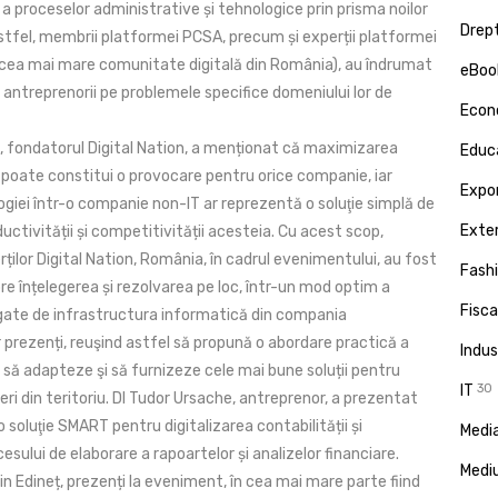
e a proceselor administrative și tehnologice prin prisma noilor
Drept
Astfel, membrii platformei PCSA, precum și experții platformei
 (cea mai mare comunitate digitală din România), au îndrumat
eBoo
 antreprenorii pe problemele specifice domeniului lor de
Econ
l, fondatorul Digital Nation, a menționat că maximizarea
Educa
r poate constitui o provocare pentru orice companie, iar
Expor
ogiei într-o companie non-IT ar reprezentă o soluţie simplă de
Exte
uctivității și competitivității acesteia. Cu acest scop,
rților Digital Nation, România, în cadrul evenimentului, au fost
Fash
re înțelegerea și rezolvarea pe loc, într-un mod optim a
Fisca
gate de infrastructura informatică din compania
 prezenți, reuşind astfel să propună o abordare practică a
Indus
 să adapteze şi să furnizeze cele mai bune soluții pentru
IT
30
ri din teritoriu. Dl Tudor Ursache, antreprenor, a prezentat
 o soluţie SMART pentru digitalizarea contabilității și
Media
cesului de elaborare a rapoartelor și analizelor financiare.
Medi
in Edineț, prezenți la eveniment, în cea mai mare parte fiind