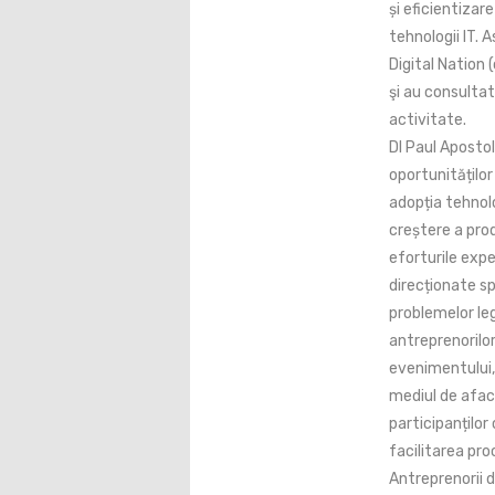
și eficientizar
tehnologii IT. 
Digital Nation
şi au consultat
activitate.
Dl Paul Aposto
oportunitățilo
adopția tehnol
creștere a prod
eforturile expe
direcționate sp
problemelor le
antreprenorilor
evenimentului,
mediul de aface
participanților
facilitarea pro
Antreprenorii d