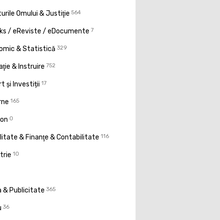
urile Omului & Justiţie
564
ks / eReviste / eDocumente
7
omic & Statistică
329
ţie & Instruire
752
t și Investiții
17
rne
165
ion
0
litate & Finanţe & Contabilitate
116
trie
10
 & Publicitate
365
u
36