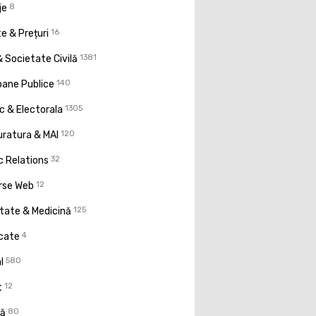
je
8
e & Prețuri
16
 Societate Civilă
1381
oane Publice
140
ic & Electorala
1305
uratura & MAI
120
c Relations
32
rse Web
12
tate & Medicină
125
icate
4
l
580
t
12
ţă
80