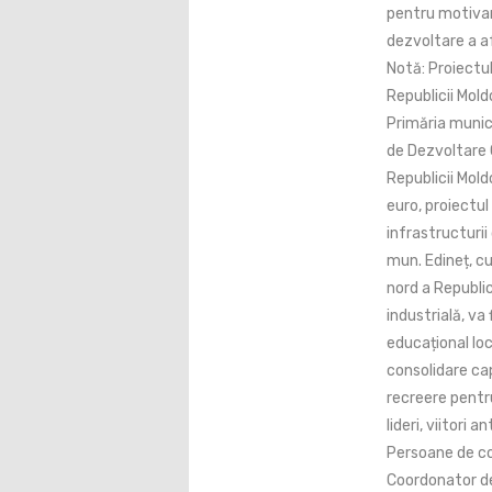
pentru motivar
dezvoltare a af
Notă: Proiectul
Republicii Mol
Primăria munici
de Dezvoltare 
Republicii Mold
euro, proiectul
infrastructurii
mun. Edineț, c
nord a Republic
industrială, va
educațional loc
consolidare cap
recreere pentru 
lideri, viitori 
Persoane de co
Coordonator de