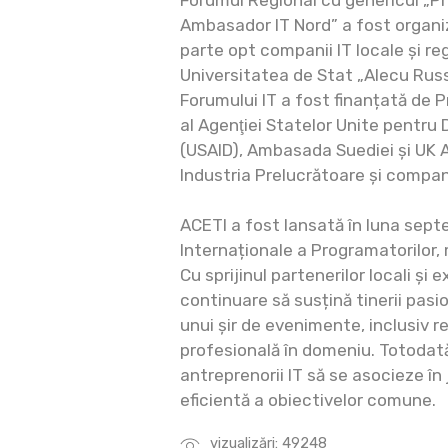
Forumul Regional cu genericul „Pr
Ambasador IT Nord” a fost organiz
parte opt companii IT locale și re
Universitatea de Stat „Alecu Russ
Forumului IT a fost finanțată de 
al Agenţiei Statelor Unite pentru 
(USAID), Ambasada Suediei și UK A
Industria Prelucrătoare și compa
ACETI a fost lansată în luna septe
Internaționale a Programatorilor, 
Cu sprijinul partenerilor locali și 
continuare să susțină tinerii pasi
unui șir de evenimente, inclusiv r
profesională în domeniu. Totodat
antreprenorii IT să se asocieze în 
eficientă a obiectivelor comune.
vizualizări: 49248