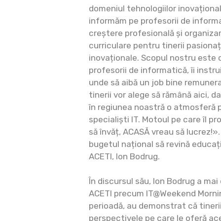
domeniul tehnologiilor inovaționale
informăm pe profesorii de informat
creștere profesională și organizar
curriculare pentru tinerii pasionaț
inovaționale. Scopul nostru este c
profesorii de informatică, îi instru
unde să aibă un job bine remunera
tinerii vor alege să rămână aici, 
în regiunea noastră o atmosferă pr
specialiști IT. Motoul pe care îl
să învăț, ACASĂ vreau să lucrez!».
bugetul național să revină educați
ACETI, Ion Bodrug.
În discursul său, Ion Bodrug a m
ACETI precum IT@Weekend Morning
perioadă, au demonstrat că tinerii
perspectivele pe care le oferă a