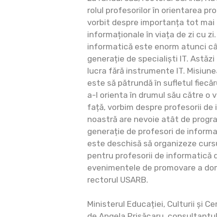
rolul profesorilor în orientarea pro
vorbit despre importanța tot mai 
informaționale în viața de zi cu zi.
informatică este enorm atunci câ
generație de specialiști IT. Astăz
lucra fără instrumente IT. Misiune
este să pătrundă în sufletul fiecăru
a-l orienta în drumul său către o v
față, vorbim despre profesorii de
noastră are nevoie atât de progra
generație de profesori de informat
este deschisă să organizeze curs
pentru profesorii de informatică di
evenimentele de promovare a dome
rectorul USARB.
Ministerul Educației, Culturii și C
de Angela Prisăcaru, consultantul 