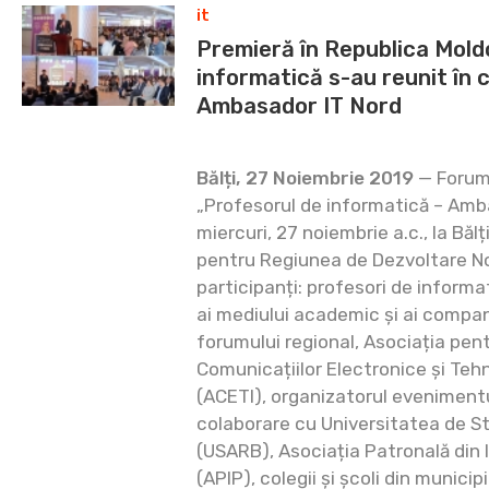
it
Premieră în Republica Mold
informatică s-au reunit în 
Ambasador IT Nord
Bălți, 27 Noiembrie 2019
— Forumu
„Profesorul de informatică – Amba
miercuri, 27 noiembrie a.c., la Băl
pentru Regiunea de Dezvoltare No
participanți: profesori de informa
ai mediului academic și ai companii
forumului regional, Asociația pen
Comunicațiilor Electronice și Tehn
(ACETI), organizatorul evenimentu
colaborare cu Universitatea de St
(USARB), Asociația Patronală din 
(APIP), colegii și școli din munici