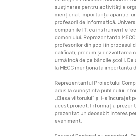
susținerea pentru activitățile org
menționat importanța apariției un
profesorii de informatică, Universi
companiile IT, ca instrument efe
domeniului. Reprezentanta MECC
profesorilor din școli în procesul d
calificați, precum și dezvoltarea
urmă încă de pe băncile școlii. D
la MECC menționata importanța do
Reprezentantul Proiectului Compe
adus la cunoștința publicului info
„Clasa viitorului” și i-a încurajat 
acest proiect. Informația prezent
prezentat un deosebit interes pen
eveniment.