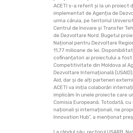
ACETI s-a referit și la un proiect
implementat de Agenția de Dezvol
urma căruia, pe teritoriul Universită
Centrul de Inovare și Transfer Te
de Dezvoltare Nord. Bugetul proiec
Național pentru Dezvoltare Region
11,77 milioane de lei. Disponibilit
cofinanțatori ai proiectului a fos
Competitivitate din Moldova al Ag
Dezvoltare Internațională (USAID
Aid, dar și de alți parteneri exter
ACETI va iniția colaborări internaț
implicăm în unele proiecte care u
Comisia Europeană. Totodată, cu s
naționali și internaționali, ne pr
Innovation Hub”, a menționat pre
La rândul său, rectorul USARB, Nat