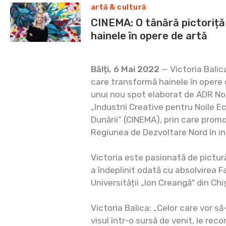
artă & cultură
CINEMA: O tânără pictoriță
hainele în opere de artă
Bălți, 6 Mai 2022
— Victoria Balica
care transformă hainele în opere 
unui nou spot elaborat de ADR Nor
„Industrii Creative pentru Noile 
Dunării” (CINEMA), prin care promov
Regiunea de Dezvoltare Nord în ind
Victoria este pasionată de pictură 
a îndeplinit odată cu absolvirea F
Universității „Ion Creangă" din Chi
Victoria Balica: „Celor care vor s
visul într-o sursă de venit, le rec