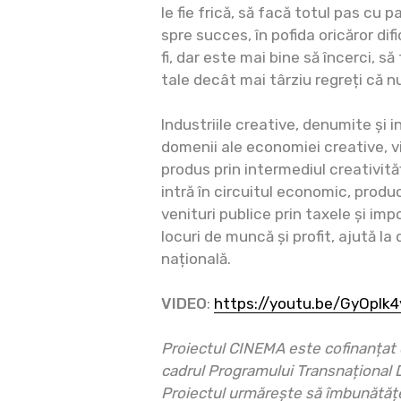
le fie frică, să facă totul pas cu 
spre succes, în pofida oricăror difi
fi, dar este mai bine să încerci, să 
tale decât mai târziu regreți că nu 
Industriile creative, denumite și i
domenii ale economiei creative, 
produs prin intermediul creativității
intră în circuitul economic, prod
venituri publice prin taxele și imp
locuri de muncă și profit, ajută la
națională.
VIDEO
:
https://youtu.be/GyOplk
Proiectul CINEMA este cofinanțat
cadrul Programului Transnațional
Proiectul urmărește să îmbunătățe