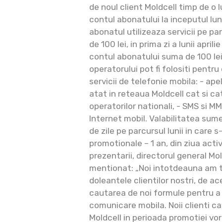
de noul client Moldcell timp de o l
contul abonatului la inceputul lu
abonatul utilizeaza servicii pe pa
de 100 lei, in prima zi a lunii apri
contul abonatului suma de 100 lei.
operatorului pot fi folositi pentr
servicii de telefonie mobila: - ap
atat in reteaua Moldcell cat si cat
operatorilor nationali, - SMS si MMS
Internet mobil. Valabilitatea sum
de zile pe parcursul lunii in care 
promotionale – 1 an, din ziua activ
prezentarii, directorul general Mold
mentionat: „Noi intotdeauna am ti
doleantele clientilor nostri, de 
cautarea de noi formule pentru a 
comunicare mobila. Noii clienti ca
Moldcell in perioada promotiei vor