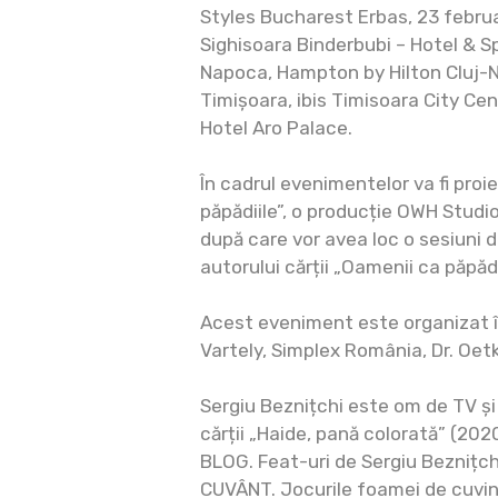
Styles Bucharest Erbas, 23 februa
Sighisoara Binderbubi – Hotel & Sp
Napoca, Hampton by Hilton Cluj-N
Timișoara, ibis Timisoara City Cen
Hotel Aro Palace.
În cadrul evenimentelor va fi proi
păpădiile”, o producție OWH Studi
după care vor avea loc o sesiuni 
autorului cărții „Oamenii ca păpădi
Acest eveniment este organizat 
Vartely, Simplex România, Dr. Oetk
Sergiu Beznițchi este om de TV și 
cărții „Haide, pană colorată” (2020
BLOG. Feat-uri de Sergiu Beznițchi
CUVÂNT. Jocurile foamei de cuvin