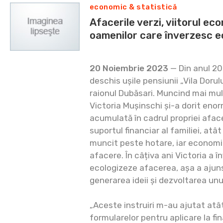
economic & statistică
Afacerile verzi, viitorul econ
oamenilor care înverzesc e
20 Noiembrie 2023
— Din anul 20
deschis ușile pensiunii „Vila Dorul
raionul Dubăsari. Muncind mai mulț
Victoria Mușinschi și-a dorit enor
acumulată în cadrul propriei afacer
suportul financiar al familiei, atâ
muncit peste hotare, iar economii
afacere. În câțiva ani Victoria a î
ecologizeze afacerea, așa a ajuns
generarea ideii și dezvoltarea unu
„Aceste instruiri m-au ajutat atâ
formularelor pentru aplicare la fi