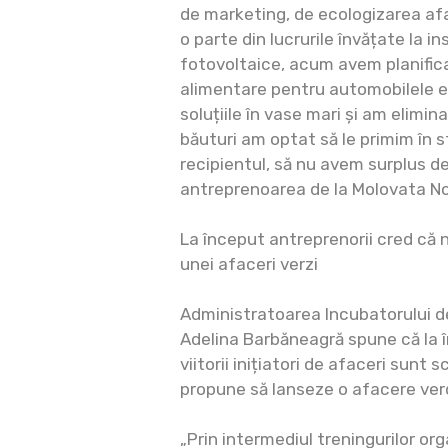
de marketing, de ecologizarea af
o parte din lucrurile învățate la in
fotovoltaice, acum avem planifica
alimentare pentru automobilele 
soluțiile în vase mari și am elimin
băuturi am optat să le primim în s
recipientul, să nu avem surplus d
antreprenoarea de la Molovata N
La început antreprenorii cred că 
unei afaceri verzi
Administratoarea Incubatorului d
Adelina Barbăneagră spune că la 
viitorii inițiatori de afaceri sunt 
propune să lanseze o afacere ver
„Prin intermediul treningurilor org