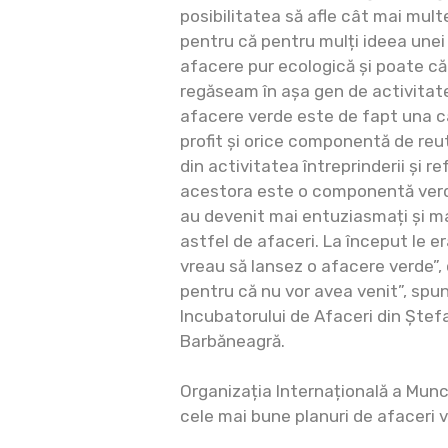
posibilitatea să afle cât mai mul
pentru că pentru mulți ideea unei 
afacere pur ecologică și poate că 
regăseam în așa gen de activitate
afacere verde este de fapt una ca
profit și orice componentă de reuti
din activitatea întreprinderii și r
acestora este o componentă verde 
au devenit mai entuziasmați și ma
astfel de afaceri. La început le er
vreau să lansez o afacere verde”,
pentru că nu vor avea venit”, sp
Incubatorului de Afaceri din Ștef
Barbăneagră.
Organizația Internațională a Munci
cele mai bune planuri de afaceri v