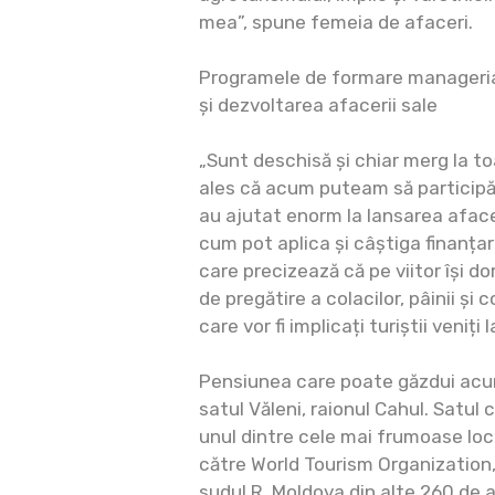
mea”, spune femeia de afaceri.
Programele de formare managerial
și dezvoltarea afacerii sale
„Sunt deschisă și chiar merg la to
ales că acum puteam să participăm
au ajutat enorm la lansarea afacer
cum pot aplica și câștiga finanța
care precizează că pe viitor își do
de pregătire a colacilor, pâinii și 
care vor fi implicați turiștii veniți l
Pensiunea care poate găzdui acum 
satul Văleni, raionul Cahul. Satu
unul dintre cele mai frumoase locu
către World Tourism Organization, 
sudul R. Moldova din alte 260 de a