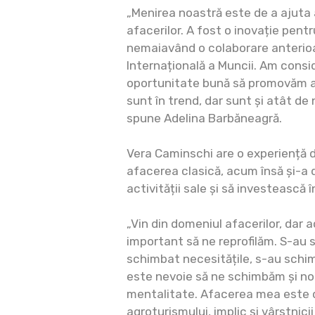
„Menirea noastră este de a ajuta 
afacerilor. A fost o inovație pentr
nemaiavând o colaborare anterioa
Internațională a Muncii. Am consi
oportunitate bună să promovăm afa
sunt în trend, dar sunt și atât de
spune Adelina Barbăneagră.
Vera Caminschi are o experiență d
afacerea clasică, acum însă și-a 
activității sale și să investească 
„Vin din domeniul afacerilor, dar
important să ne reprofilăm. S-au 
schimbat necesitățile, s-au schim
este nevoie să ne schimbăm și noi
mentalitate. Afacerea mea este 
agroturismului, implic și vârstnici