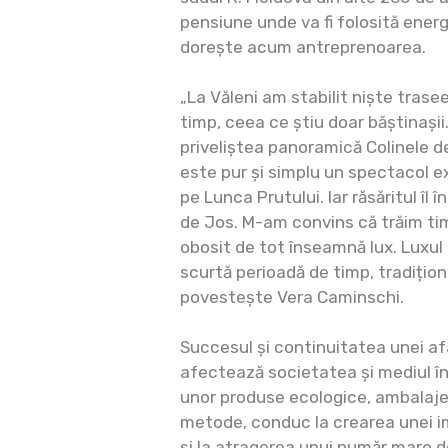
pensiune unde va fi folosită energ
dorește acum antreprenoarea.
„La Văleni am stabilit niște trasee
timp, ceea ce știu doar băștinaș
priveliștea panoramică Colinele d
este pur și simplu un spectacol e
pe Lunca Prutului. Iar răsăritul îl 
de Jos. M-am convins că trăim ti
obosit de tot înseamnă lux. Luxul
scurtă perioadă de timp, tradiționa
povestește Vera Caminschi.
Succesul și continuitatea unei af
afectează societatea și mediul în
unor produse ecologice, ambalaje
metode, conduc la crearea unei im
și la atragerea unui număr mare d