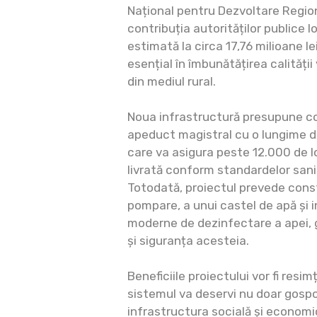
Național pentru Dezvoltare Region
contribuția autorităților publice l
estimată la circa 17,76 milioane le
esențial în îmbunătățirea calității v
din mediul rural.
Noua infrastructură presupune co
apeduct magistral cu o lungime de
care va asigura peste 12.000 de l
livrată conform standardelor san
Totodată, proiectul prevede const
pompare, a unui castel de apă și 
moderne de dezinfectare a apei, 
și siguranța acesteia.
Beneficiile proiectului vor fi resi
sistemul va deservi nu doar gospodă
infrastructura socială și economică