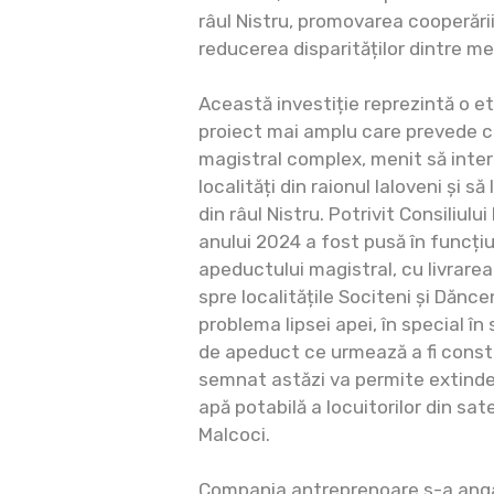
râul Nistru, promovarea cooperări
reducerea disparităților dintre med
Această investiție reprezintă o e
proiect mai amplu care prevede c
magistral complex, menit să int
localități din raionul Ialoveni și s
din râul Nistru. Potrivit Consiliului
anului 2024 a fost pusă în funcți
apeductului magistral, cu livrare
spre localitățile Sociteni și Dănce
problema lipsei apei, în special în
de apeduct ce urmează a fi constr
semnat astăzi va permite extinder
apă potabilă a locuitorilor din sat
Malcoci.
Compania antreprenoare s-a angaja