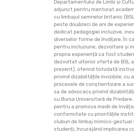
Departamentului de Limbi și Cultur
adjunct pentru mentorat academic,
cu limbajul semnelor britanic (BSL
peste douăzeci de ani de experien
dedicat pedagogiei incluzive, inovări
diverselor forme de învățare. În c
pentru incluziune, dezvoltare și 
propria experiență ca fost student 
dezvoltat ulterior oferta de BSL a
prezent), oferind totodată instruire
privind dizabilitățile invizibile, c
procesele de conștientizare a surz
sa de advocacy privind dizabilități
cu Bursa Universitară de Predare.
pentru a promova medii de învățare
conformitate cu prioritățile insti
cluburi de limbaj mimico-gestual 
studenți, încurajând implicarea 