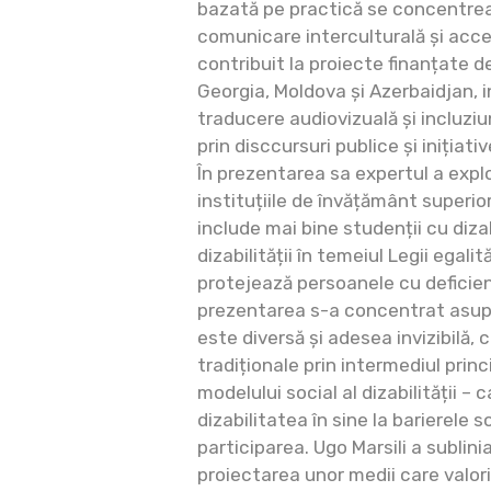
bazată pe practică se concentrea
comunicare interculturală și acce
contribuit la proiecte finanțate de
Georgia, Moldova și Azerbaidjan, i
traducere audiovizuală și incluz
prin disccursuri publice și inițiat
În prezentarea sa expertul a expl
instituțiile de învățământ superior 
include mai bine studenții cu dizab
dizabilității în temeiul Legii egalit
protejează persoanele cu deficien
prezentarea s-a concentrat asupr
este diversă și adesea invizibilă,
tradiționale prin intermediul princi
modelului social al dizabilității –
dizabilitatea în sine la barierele 
participarea. Ugo Marsili a sublin
proiectarea unor medii care valori