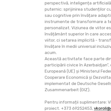
perspectivă, inteligența artificial
puternic: sprijinirea studenților c
sau cognitive prin învățare adaptiv
instrumente de transformare a text
personalizat. Viziunea de viitor 
învățământ superior în care acces
viitor, ci setarea implicită - tran
învățare în medii universal incluziv
acum.
Această activitate face parte din
participării civice în Azerbaidjan”
Europeană (UE) și Ministerul Fed
Cooperare Economică și Dezvoltar
implementat de Deutsche Gesells
Zusammenarbeit (GIZ).
Pentru informații suplimentare: Vi
proiect. +373 69252453,
vkoroli