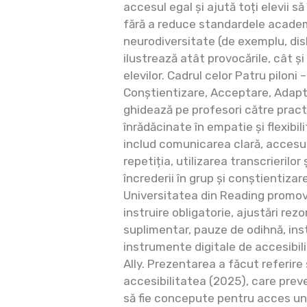
accesul egal și ajută toți elevii s
fără a reduce standardele acade
neurodiversitate (de exemplu, dis
ilustrează atât provocările, cât ș
elevilor. Cadrul celor Patru piloni
Conștientizare, Acceptare, Adaptar
ghidează pe profesori către practi
înrădăcinate în empatie și flexibil
includ comunicarea clară, accesul
repetiția, utilizarea transcrierilor 
încrederii în grup și conștientizarea
Universitatea din Reading promov
instruire obligatorie, ajustări rez
suplimentar, pauze de odihnă, ins
instrumente digitale de accesibil
Ally. Prezentarea a făcut referire 
accesibilitatea (2025), care preve
să fie concepute pentru acces univ