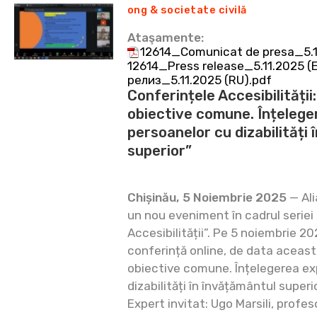
ong & societate civilă
Ataşamente:
12614_Comunicat de presa_5.1
12614_Press release_5.11.2025 (
релиз_5.11.2025 (RU).pdf
Conferințele Accesibilității
obiective comune. Înțelege
persoanelor cu dizabilități
superior”
Chișinău, 5 Noiembrie 2025
— Ali
un nou eveniment în cadrul seriei
Accesibilității”. Pe 5 noiembrie 20
conferință online, de data aceast
obiective comune. Înțelegerea ex
dizabilități în învățământul superio
Expert invitat: Ugo Marsili, profes