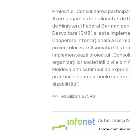
Proiectul „Consolidarea participări
Azerbaidjan” este cofinanțat de 
de Ministerul Federal German pe
Dezvoltare (BMZ) și este implem
Cooperare Internațională a German
proiectului este Asociația Obște
implementează proiectul „Consoli
organizațiilor societății civile di
Moldova prin schimbul de experienț
practici în domeniul incluziunii s
dizabilități”.
vizualizări: 27590
Autor:
Alianța I
Toate comunicate