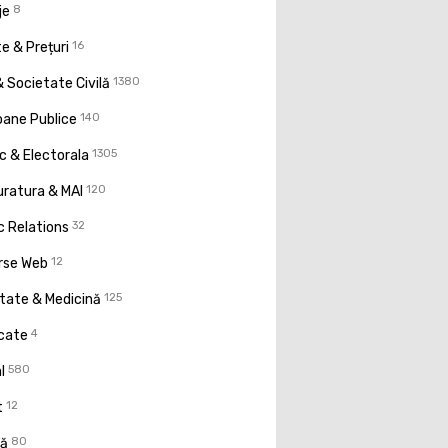
je
8
e & Prețuri
16
 Societate Civilă
1380
oane Publice
140
ic & Electorala
1305
uratura & MAI
120
c Relations
32
rse Web
12
tate & Medicină
125
icate
4
l
580
t
12
ţă
80