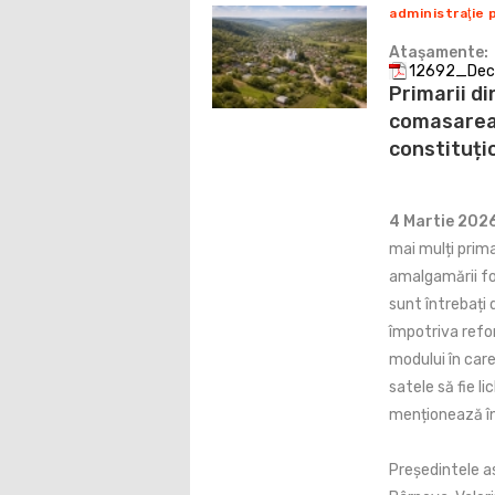
administraţie 
Ataşamente:
12692_Declar
Primarii di
comasarea f
constituțio
4 Martie 202
mai mulți prim
amalgamării fo
sunt întrebați 
împotriva refo
modului în car
satele să fie l
menționează în
Președintele aso