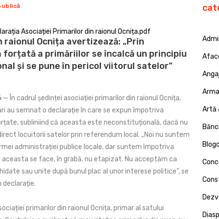
publică
cat
ația Asociației Primarilor din raionul Ocnița.pdf
Admin
n raionul Ocnița avertizează: „Prin
orțată a primăriilor se încalcă un principiu
Afac
nal și se pune în pericol viitorul satelor”
Angaj
Armat
6
— În cadrul ședinței asociației primarilor din raionul Ocnița,
Artă 
ari au semnat o declarație în care se expun împotriva
rțate, subliniind că aceasta este neconstituțională, dacă nu
Bănci
direct locuitorii satelor prin referendum local. „Noi nu suntem
Blog
rmei administrației publice locale, dar suntem împotriva
e aceasta se face, în grabă, nu etapizat. Nu acceptăm ca
Concu
ichidate sau unite după bunul plac al unor interese politice”, se
Const
 declarație.
Dezv
ciației primarilor din raionul Ocnița, primar al satului
Dias