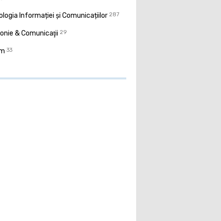
logia Informației și Comunicațiilor
287
onie & Comunicaţii
29
sm
33