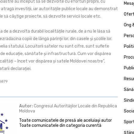
oastre au început să se dezvolte cu eforturi proprii, cu
Mesa
atragă investiții, iar autoritățile publice locale au demonstrat
Ofert
e să câștige proiecte, să dezvolte servicii locale etc.
Ong &
de a dezvolta durabil localitățile rurale, de a nu le lăsa să
Pers
ezrădăcina copiii de lângă părinții lor, din casele și școlile lor.
lia statului. Locuitorii satelor nu sunt cifre, sunt suflete
Polit
 de educație, sănătate și infrastructură. Cum vor dispărea
Proc
ocalități – încet vor dispărea și satele Moldovei noastre”,
Publi
arii declarației.
Resu
 6879
Sănă
Sind
Autor:
Congresul Autorităţilor Locale din Republica
Moldova
Socia
Toate comunicatele de presă ale aceluiaşi autor
Spor
Toate comunicatele din categoria curentă
Ştiin