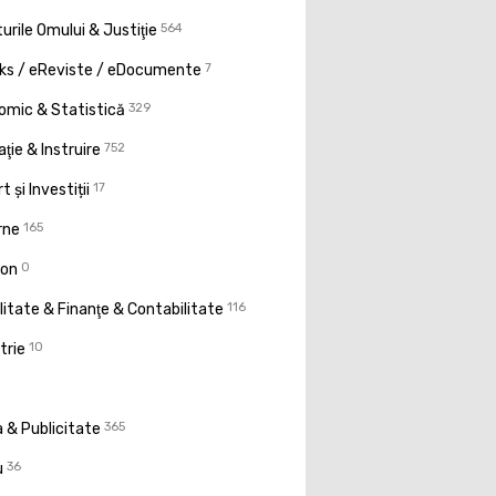
urile Omului & Justiţie
564
ks / eReviste / eDocumente
7
omic & Statistică
329
ţie & Instruire
752
t și Investiții
17
rne
165
ion
0
litate & Finanţe & Contabilitate
116
trie
10
 & Publicitate
365
u
36