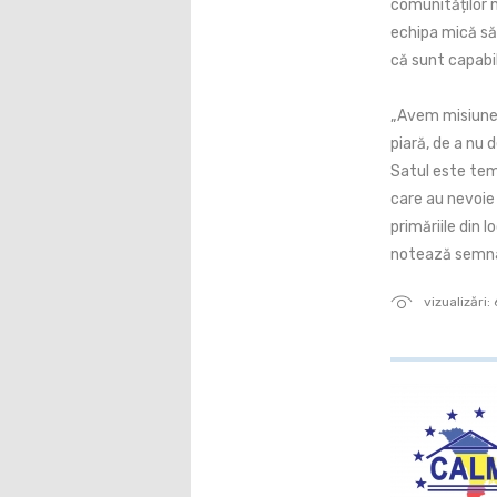
comunităților n
echipa mică să 
că sunt capabil
„Avem misiunea 
piară, de a nu d
Satul este teme
care au nevoie
primăriile din l
notează semnat
vizualizări: