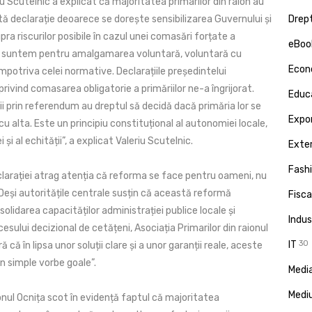
u Scutelnic a explicat că majoritatea primarilor din raion au
 declarație deoarece se dorește sensibilizarea Guvernului și
Drept
upra riscurilor posibile în cazul unei comasări forțate a
eBoo
Noi suntem pentru amalgamarea voluntară, voluntară cu
Econ
mpotriva celei normative. Declarațiile președintelui
rivind comasarea obligatorie a primăriilor ne-a îngrijorat.
Educa
i prin referendum au dreptul să decidă dacă primăria lor se
Expor
u alta. Este un principiu constituțional al autonomiei locale,
 și al echității”, a explicat Valeriu Scutelnic.
Exte
Fash
larației atrag atenția că reforma se face pentru oameni, nu
„Deși autoritățile centrale susțin că această reformă
Fisca
lidarea capacităților administrației publice locale și
Indus
esului decizional de cetățeni, Asociația Primarilor din raionul
IT
30
 că în lipsa unor soluții clare și a unor garanții reale, aceste
n simple vorbe goale”.
Media
Medi
ionul Ocnița scot în evidență faptul că majoritatea