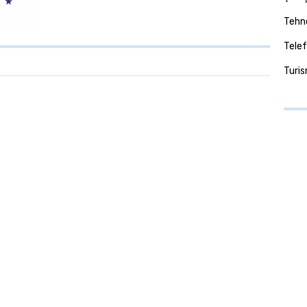
Tehno
Telef
Turi