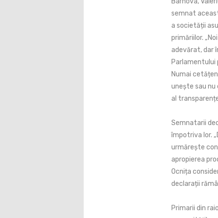
Bârnova, Valeri
semnat această
a societății as
primăriilor. „
adevărat, dar î
Parlamentului p
Numai cetățeni
unește sau nu c
al transparenței
Semnatarii dec
împotriva lor. 
urmărește conso
apropierea proc
Ocnița consideră
declarații rămâ
Primarii din ra