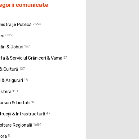
egorii comunicate
istraţie Publică
2560
eri
809
ări & Joburi
167
a & Serviciul Grăniceri & Vama
37
& Cultură
127
 & Asigurări
18
osfera
110
rsuri & Licitații
16
rucţii & Infrastructură
47
oltare Regională
1684
pora
3