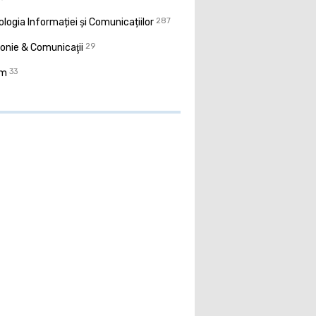
logia Informației și Comunicațiilor
287
onie & Comunicaţii
29
sm
33