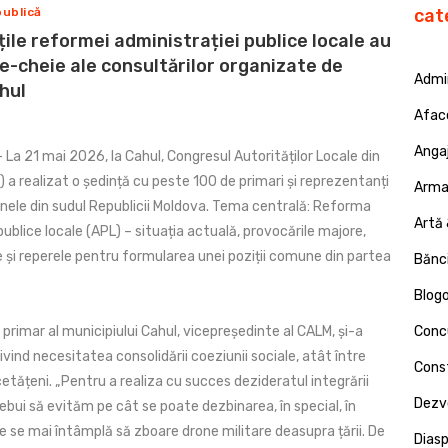
publică
cat
țile reformei administrației publice locale au
e-cheie ale consultărilor organizate de
Admin
hul
Afac
Angaj
 La 21 mai 2026, la Cahul, Congresul Autorităților Locale din
a realizat o ședință cu peste 100 de primari și reprezentanți
Armat
anele din sudul Republicii Moldova. Tema centrală: Reforma
Artă 
publice locale (APL) – situația actuală, provocările majore,
ile și reperele pentru formularea unei poziții comune din partea
Bănci
Blog
 primar al municipiului Cahul, vicepreședinte al CALM, și-a
Concu
ivind necesitatea consolidării coeziunii sociale, atât între
Const
 cetățeni. „Pentru a realiza cu succes dezideratul integrării
Dezv
ebui să evităm pe cât se poate dezbinarea, în special, în
are se mai întâmplă să zboare drone militare deasupra țării. De
Dias