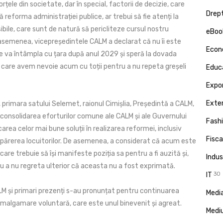
rțele din societate, dar în special, factorii de decizie, care
Drept
eforma administrației publice, ar trebui să fie atenți la
bile, care sunt de natură să pericliteze cursul nostru
eBoo
asemenea, vicepreședintele CALM a declarat că nu îi este
Econ
se va întâmpla cu țara după anul 2029 și speră la dovada
e care avem nevoie acum cu toții pentru a nu repeta greșeli
Educa
Expor
Exte
primara satului Selemet, raionul Cimișlia, Președintă a CALM,
 consolidarea eforturilor comune ale CALM și ale Guvernului
Fash
carea celor mai bune soluții în realizarea reformei, inclusiv
Fisca
 părerea locuitorilor. De asemenea, a considerat că acum este
care trebuie să își manifeste poziția sa pentru a fi auzită și,
Indus
ru a nu regreta ulterior că aceasta nu a fost exprimată.
IT
30
M și primari prezenți s-au pronunțat pentru continuarea
Media
amalgamare voluntară, care este unul binevenit și agreat.
Medi