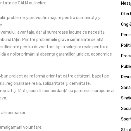
ntate de CALM au inclus:
Mesa
Ofert
ală: probleme și provocări majore pentru comunități și
Ong &
e.
vernului: avantaje, dar și numeroase lacune ce necesită
Pers
îmbunătățiri. Printre problemele grave semnalate se află
Polit
suficiente pentru dezvoltare, lipsa soluțiilor reale pentru o
idă a noilor primării și absența garanțiilor juridice, economice
Proc
Publi
M: un proiect de reformă orientat către cetățeni, bazat pe
Resu
ă, regionalizare reală, solidaritate și demnitate,
Sănă
eptat și fără șocuri, în concordanță cu parcursul european al
dova.
Sind
Socia
ale primarilor:
Spor
amalgamării voluntare.
Ştiin