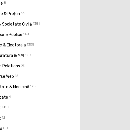
je
8
e & Prețuri
16
 Societate Civilă
1381
oane Publice
140
ic & Electorala
1305
uratura & MAI
120
c Relations
32
rse Web
12
tate & Medicină
125
icate
4
l
580
t
12
ţă
80