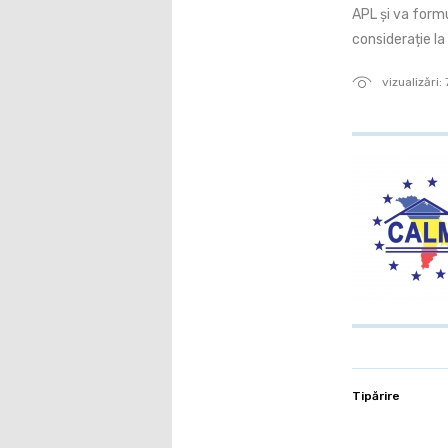
APL și va form
considerație l
vizualizări:
Tipărire