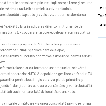
ală trebuie consolidată prin instituții, competențe și resurse
Tehno
prin mărimea unităților administrativ-teritoriale.
unei abordări etapizate și evolutive, precum și abordarea
Telef
.
Turi
i flexibilități largi în aplicarea diferitor instrumente de
ministrativă: - cooperare, asociere, delegare administrativă
.
u excluderea pragului de 3000 locuitori și prevederea
ând cont de situații specifice care deja apar;
escentralizării, inclusiv prin forme asimetrice, pentru servicii
tate.
 reformei raioanelor cu formarea unor regiuni cu adevărat
orm standardelor NUTS 2, capabile să gestioneze fonduri EU.
ranțiilor pentru localitățile care vor pierde primăriile și
juridică, dar și pentru cele care vor rămâne și vor trebui să își
ilități suplimentare față de localitățile anexate.
iva în zilele următoare viziunea consolidată privind reforma