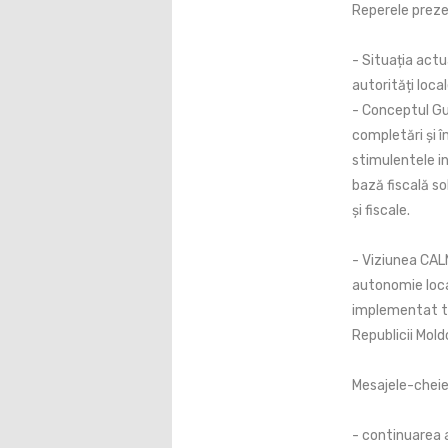
Reperele preze
- Situația actu
autorități local
- Conceptul Gu
completări și 
stimulentele in
bază fiscală sol
și fiscale.
- Viziunea CAL
autonomie local
implementat tr
Republicii Mol
Mesajele-cheie 
- continuarea 