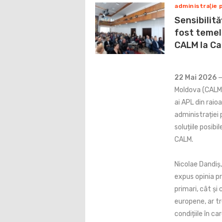
administraţie 
Sensibilită
fost temel
CALM la Ca
22 Mai 2026
—
Moldova (CALM) 
ai APL din raio
administrației 
soluțiile posib
CALM.
Nicolae Dandiș,
expus opinia pr
primari, cât și
europene, ar tr
condițiile în c