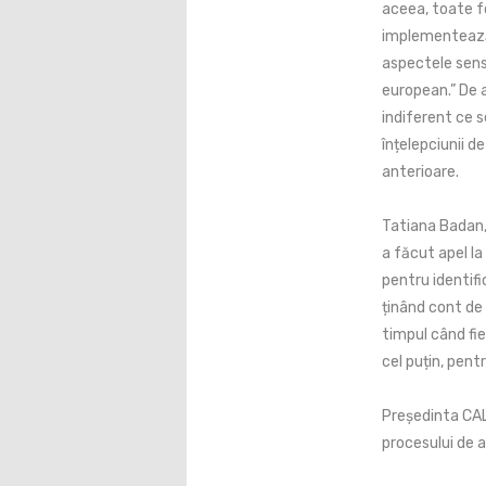
aceea, toate fo
implementează r
aspectele sensi
european.” De 
indiferent ce 
înțelepciunii d
anterioare.
Tatiana Badan, 
a făcut apel la
pentru identifi
ținând cont de
timpul când fie
cel puțin, pent
Președinta CAL
procesului de 