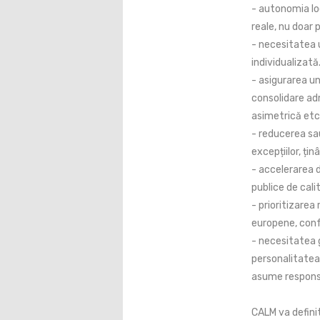
- autonomia loc
reale, nu doar 
- necesitatea 
individualizată
- asigurarea une
consolidare ad
asimetrică etc
- reducerea sa
excepțiilor, țin
- accelerarea d
publice de cali
- prioritizarea
europene, conf
- necesitatea ga
personalitatea 
asume responsab
CALM va definit