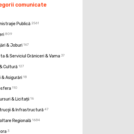
egorii comunicate
istraţie Publică
2561
eri
809
ări & Joburi
167
a & Serviciul Grăniceri & Vama
37
& Cultură
127
 & Asigurări
18
osfera
110
rsuri & Licitații
16
rucţii & Infrastructură
47
oltare Regională
1684
pora
3