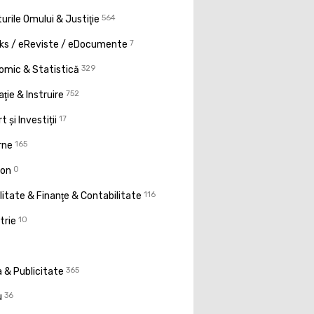
urile Omului & Justiţie
564
ks / eReviste / eDocumente
7
omic & Statistică
329
ţie & Instruire
752
t și Investiții
17
rne
165
ion
0
litate & Finanţe & Contabilitate
116
trie
10
 & Publicitate
365
u
36