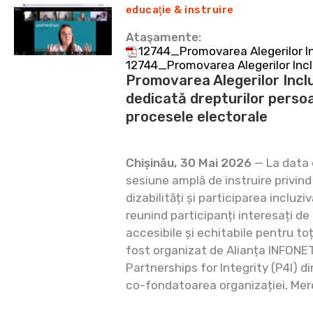
educaţie & instruire
Ataşamente:
12744_Promovarea Alegerilor In
12744_Promovarea Alegerilor Incl
Promovarea Alegerilor Inclu
dedicată drepturilor persoan
procesele electorale
Chișinău, 30 Mai 2026
— La data 
sesiune amplă de instruire privind
dizabilități și participarea incluzi
reunind participanți interesați de
accesibile și echitabile pentru to
fost organizat de Alianța INFONET
Partnerships for Integrity (P4I) d
co-fondatoarea organizației, Mer