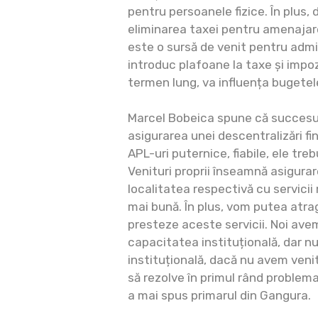
pentru persoanele fizice. În plus,
eliminarea taxei pentru amenajare
este o sursă de venit pentru admin
introduc plafoane la taxe și impo
termen lung, va influența bugetele 
Marcel Bobeica spune că succesu
asigurarea unei descentralizări fi
APL-uri puternice, fiabile, ele treb
Venituri proprii înseamnă asigura
localitatea respectivă cu servicii
mai bună. În plus, vom putea atra
presteze aceste servicii. Noi ave
capacitatea instituțională, dar 
instituțională, dacă nu avem venit
să rezolve în primul rând problema 
a mai spus primarul din Gangura.