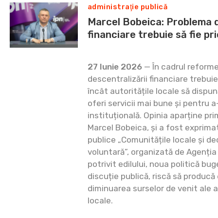
administraţie publică
Marcel Bobeica: Problema d
financiare trebuie să fie pr
27 Iunie 2026
— În cadrul reform
descentralizării financiare trebuie 
încât autoritățile locale să dispun
oferi servicii mai bune și pentru 
instituțională. Opinia aparține pr
Marcel Bobeica, și a fost exprimat
publice „Comunitățile locale și d
voluntară”, organizată de Agenția 
potrivit edilului, noua politică bug
discuție publică, riscă să producă 
diminuarea surselor de venit ale a
locale.