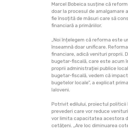
Marcel Bobeica susține că reform
doar la procesul de amalgamare a l
fie însoțită de măsuri care să co
financiară a primăriilor.
„Noi înțelegem că reforma este u
înseamnă doar unificare. Reforma
financiare, adică venituri proprii.
bugetar-fiscală, care este acum în
proprii administrației publice loca
bugetar-fiscală, vedem că impact
bugetelor locale”, a explicat prim
Ialoveni.
Potrivit edilului, proiectul politic
prevederi care vor reduce venituril
vor limita capacitatea acestora d
cetățeni. „Are loc diminuarea cote