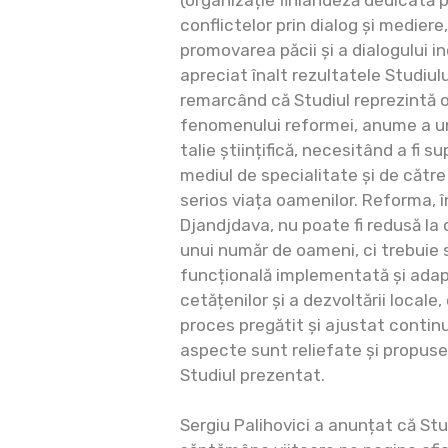
(organizație finlandeză dedicată pr
conflictelor prin dialog și mediere
promovarea păcii și a dialogului inc
apreciat înalt rezultatele Studiul
remarcând că Studiul reprezintă o
fenomenului reformei, anume a uno
talie științifică, necesitând a fi su
mediul de specialitate și de către
serios viața oamenilor. Reforma, î
Djandjdava, nu poate fi redusă la 
unui număr de oameni, ci trebuie
funcțională implementată și adapt
cetățenilor și a dezvoltării locale,
proces pregătit și ajustat contin
aspecte sunt reliefate și propuse a
Studiul prezentat.
Sergiu Palihovici a anunțat că Stud