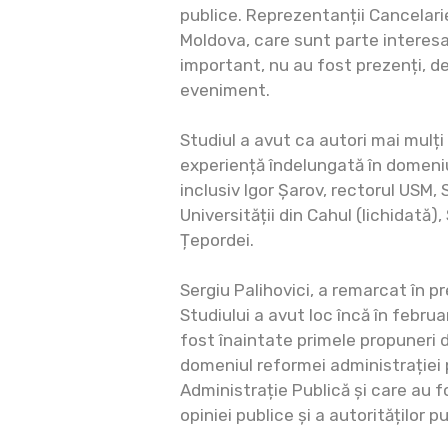
publice. Reprezentanții Cancelarie
Moldova, care sunt parte interesa
important, nu au fost prezenți, deș
eveniment.
Studiul a avut ca autori mai mulți 
experiență îndelungată în domeniu
inclusiv Igor Șarov, rectorul USM,
Universității din Cahul (lichidată),
Țepordei.
Sergiu Palihovici, a remarcat în p
Studiului a avut loc încă în febru
fost înaintate primele propuneri de
domeniul reformei administrației p
Administrație Publică și care au 
opiniei publice și a autorităților p