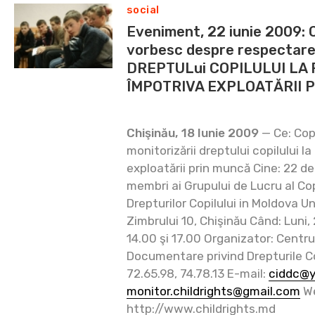
social
Eveniment, 22 iunie 2009: 
vorbesc despre respectare
DREPTULui COPILULUI LA
ÎMPOTRIVA EXPLOATĂRII 
Chişinău, 18 Iunie 2009
— Ce: Copi
monitorizării dreptului copilului l
exploatării prin muncă Cine: 22 de c
membri ai Grupului de Lucru al Co
Drepturilor Copilului in Moldova Und
Zimbrului 10, Chişinău Când: Luni, 
14.00 şi 17.00 Organizator: Centru
Documentare privind Drepturile Cop
72.65.98, 74.78.13 E-mail:
ciddc@
monitor.childrights@gmail.com
We
http://www.childrights.md