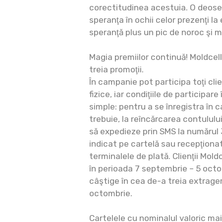
corectitudinea acestuia. O deose
speranţa în ochii celor prezenţi l
speranţă plus un pic de noroc şi m
Magia premiilor continuă! Moldcell
treia promoţii.
În campanie pot participa toţi clie
fizice, iar condiţiile de participa
simple: рentru a se înregistra în c
trebuie, la reîncărcarea contulul
să expedieze prin SMS la numărul 
indicat pe cartelă sau recepţionat
terminalele de plată. Clienţii Mold
în perioada 7 septembrie – 5 oct
câştige în cea de-a treia extrage
octombrie.
Cartelele cu nominalul valoric ma