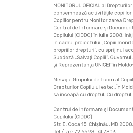
MONITORUL OFICIAL al Drepturilor 
consemnează activităţile copiilor 
Copiilor pentru Monitorizarea Drept
Centrul de Informare şi Documenta
Copilului (CIDDC) în iulie 2008. Ini
în cadrul proiectului „Copiii moni
propriilor drepturi”, cu sprijinul a
Suedeză „Salvaţi Copiii”, Guvernul
şi Reprezentanţa UNICEF în Moldo
Mesajul Grupului de Lucru al Copii
Drepturilor Copilului este: „În Mol
să înceapă cu dreptul. Cu dreptul c
Centrul de Informare şi Documenta
Copilului (CIDDC)
Str. E. Coca 15, Chişinău, MD 200
Tel./fax: 72.65.98, 74.78.13