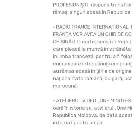
PROFESIONIŞTI: răspuns transfront
rămaşi singuri acasă în Republica
• RADIO FRANCE INTERNATIONAL: M
FRANŢA VOR AVEA UN GHID DE C
CHIŞINĂU. O carte, scrisă în Repub
care pleacă la muncă în străinătat
în limba franceză, pentru a fi folo
comunicare între părinţii emigranţi 
au rămas acasă în ţările de origine,
naţionalitate română, bulgară, uc
marocană.
• ATELIERUL VIDEO „ONE MINUTES 
oară în istoria sa, atelierul „One M
Republica Moldova, de data aceast
internat pentru copii.