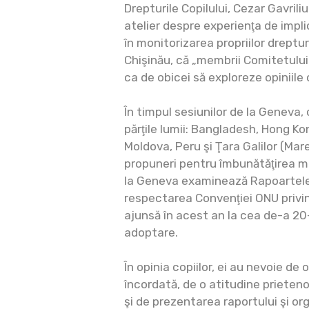
Drepturile Copilului, Cezar Gavrili
atelier despre experienţa de impli
în monitorizarea propriilor dreptur
Chişinău, că „membrii Comitetulu
ca de obicei să exploreze opiniile c
În timpul sesiunilor de la Geneva,
părţile lumii: Bangladesh, Hong Ko
Moldova, Peru şi Ţara Galilor (Mar
propuneri pentru îmbunătăţirea m
la Geneva examinează Rapoartele
respectarea Convenţiei ONU privind
ajunsă în acest an la cea de-a 20
adoptare.
În opinia copiilor, ei au nevoie de
încordată, de o atitudine prieten
şi de prezentarea raportului şi org