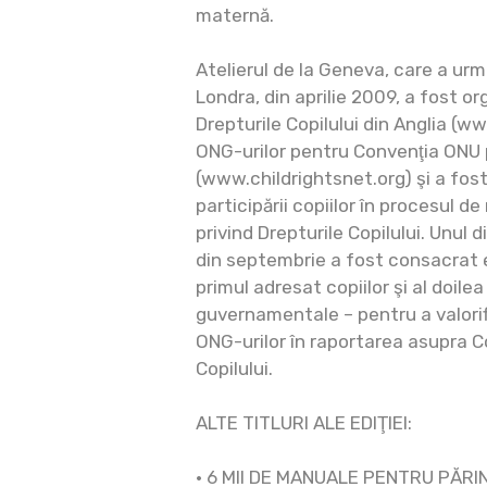
maternă.
Atelierul de la Geneva, care a urm
Londra, din aprilie 2009, a fost o
Drepturile Copilului din Anglia (w
ONG-urilor pentru Convenţia ONU p
(www.childrightsnet.org) şi a fos
participării copiilor în procesul d
privind Drepturile Copilului. Unul d
din septembrie a fost consacrat el
primul adresat copiilor şi al doile
guvernamentale – pentru a valorifi
ONG-urilor în raportarea asupra Co
Copilului.
ALTE TITLURI ALE EDIŢIEI:
• 6 MII DE MANUALE PENTRU PĂRI