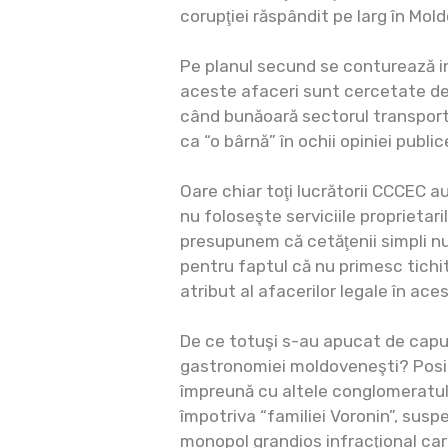
corupţiei răspândit pe larg în Mol
Pe planul secund se conturează 
aceste afaceri sunt cercetate de
când bunăoară sectorul transportu
ca “o bârnă” în ochii opiniei public
Oare chiar toţi lucrătorii CCCEC a
nu foloseşte serviciile proprietar
presupunem că cetăţenii simpli n
pentru faptul că nu primesc tichi
atribut al afacerilor legale în ace
De ce totuşi s-au apucat de capul
gastronomiei moldoveneşti? Posib
împreună cu altele conglomeratul
împotriva “familiei Voronin”, sus
monopol grandios infracţional car