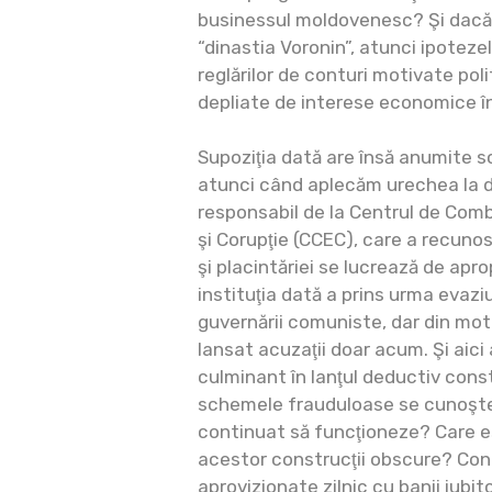
businessul moldovenesc? Şi dacă 
“dinastia Voronin”, atunci ipoteze
reglărilor de conturi motivate poli
depliate de interese economice î
Supoziţia dată are însă anumite sc
atunci când aplecăm urechea la de
responsabil de la Centrul de Com
şi Corupţie (CCEC), care a recunos
şi placintăriei se lucrează de apr
instituţia dată a prins urma evaziu
guvernării comuniste, dar din mot
lansat acuzaţii doar acum. Şi aic
culminant în lanţul deductiv cons
schemele frauduloase se cunoştea
continuat să funcţioneze? Care es
acestor construcţii obscure? Cont
aprovizionate zilnic cu banii iubito