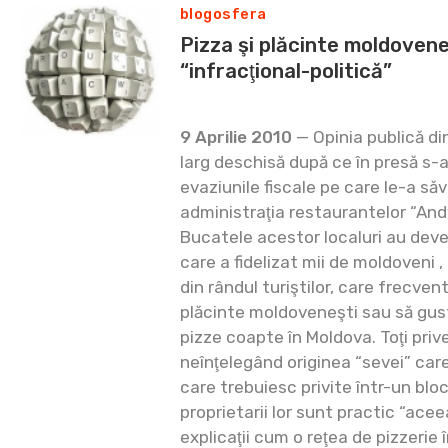
blogosfera
Pizza şi plăcinte moldoven
“infracţional-politică”
9 Aprilie 2010
— Opinia publică di
larg deschisă după ce în presă s-
evaziunile fiscale pe care le-a săv
administraţia restaurantelor “Andy
Bucatele acestor localuri au deve
care a fidelizat mii de moldoveni ,
din rândul turiştilor, care frecven
plăcinte moldoveneşti sau să gus
pizze coapte în Moldova. Toţi pri
neînţelegând originea “sevei” car
care trebuiesc privite într-un blo
proprietarii lor sunt practic “acee
explicaţii cum o reţea de pizzerie 