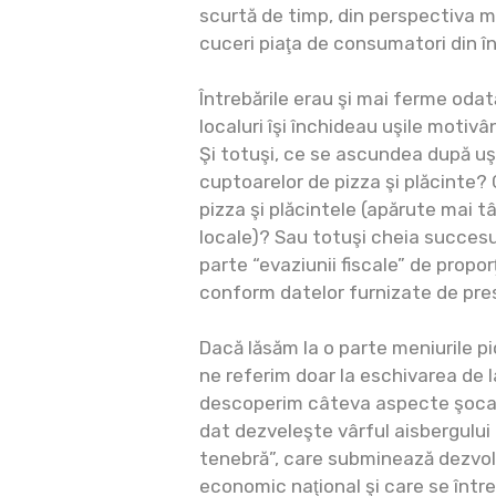
scurtă de timp, din perspectiva m
cuceri piaţa de consumatori din în
Întrebările erau şi mai ferme odat
localuri îşi închideau uşile motivâ
Şi totuşi, ce se ascundea după uş
cuptoarelor de pizza şi plăcinte? 
pizza şi plăcintele (apărute mai tâ
locale)? Sau totuşi cheia succesu
parte “evaziunii fiscale” de proporţi
conform datelor furnizate de pre
Dacă lăsăm la o parte meniurile pi
ne referim doar la eschivarea de l
descoperim câteva aspecte şocant
dat dezveleşte vârful aisbergulu
tenebră”, care subminează dezvol
economic naţional şi care se înt