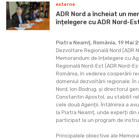
externe
ADR Nord a încheiat un m
înțelegere cu ADR Nord-Es
Piatra Neamț, România, 19 Mai 2
Dezvoltare Regională Nord (ADR N
Memorandum de înțelegere cu Age
Regională Nord-Est (ADR Nord-Est
România, în vederea cooperării re
domeniul dezvoltării regionale. În
Nord, Ion Bodrug, și directorul ge
Constantin Apostol, au stabilit rel
cele două Agenții. Întâlnirea a avu
la Piatra Neamț, unde experți din
participat la un program de instru
Principalele obiective ale Memor