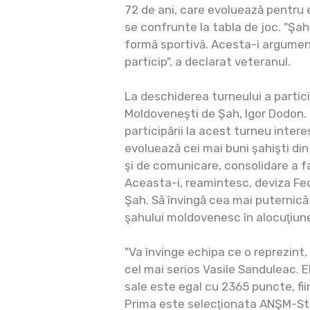
72 de ani, care evoluează pentru e
se confrunte la tabla de joc. "Şa
formă sportivă. Acesta-i argume
particip", a declarat veteranul.
La deschiderea turneului a partic
Moldoveneşti de Şah, Igor Dodon. "
participării la acest turneu intere
evoluează cei mai buni şahişti din
şi de comunicare, consolidare a fa
Aceasta-i, reamintesc, deviza Fed
Şah. Să învingă cea mai puternică 
şahului moldovenesc în alocuţiune
"Va învinge echipa ce o reprezint,
cel mai serios Vasile Sanduleac. E
sale este egal cu 2365 puncte, fii
Prima este selecţionata ANŞM-Sta