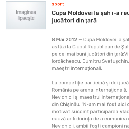
sport
Cupa Moldovei la şah i-a reu
jucători din ţară
8 Mai 2012
— Cupa Moldovei la şa
astăzi la Clubul Republican de Şah
pe cei mai buni jucători din ţară:V
Iordăchescu, Dumitru Svetuşchin, 
maeştri internaţionali.
La competiţie participă şi doi jucă
România pe arena internaţională,
Nevidnicii şi maestrul internaţional
din Chişinău. "N-am mai fost aici d
motivat succint participarea Vladi
cauză ar fi dorinţa de a comunica cu
Nevidnicii, ambii foşti campioni naţ