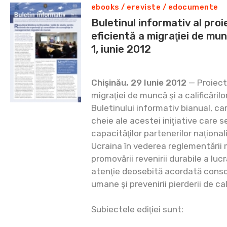
ebooks / ereviste / edocumente
Buletinul informativ al pro
eficientă a migraţiei de muncă
1, iunie 2012
Chişinău, 29 Iunie 2012
— Proiect
migraţiei de muncă şi a calificărilo
Buletinului informativ bianual, c
cheie ale acestei iniţiative care 
capacităţilor partenerilor naţional
Ucraina în vederea reglementării 
promovării revenirii durabile a lucr
atenţie deosebită acordată consoli
umane şi prevenirii pierderii de cali
Subiectele ediţiei sunt: