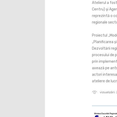
Atelierul a fo
Centru) şi Agen
reprezintă o co
regionale secto
Proiectul ,,Mod
„Planificarea ș
Dezvoltării reg
procesului de pl
prin implementa
axează pe antre
actori interesaț
ateliere de luc
vizualizări