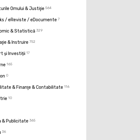
urile Omului & Justiţie
564
ks / eReviste / eDocumente
7
omic & Statistică
329
ţie & Instruire
752
t și Investiții
17
rne
165
ion
0
litate & Finanţe & Contabilitate
116
trie
10
 & Publicitate
365
u
36