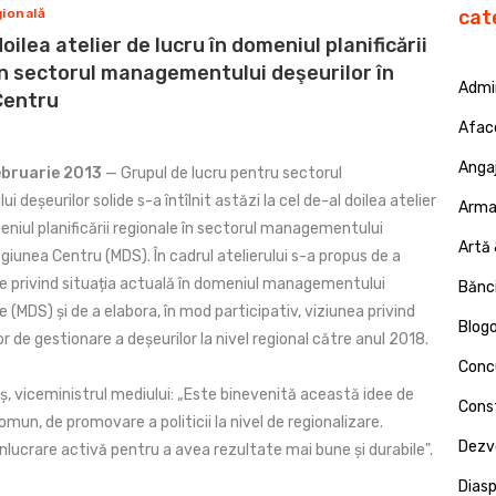
ională
cat
oilea atelier de lucru în domeniul planificării
în sectorul managementului deşeurilor în
Admin
Centru
Afac
Angaj
ebruarie 2013
— Grupul de lucru pentru sectorul
deșeurilor solide s-a întîlnit astăzi la cel de-al doilea atelier
Armat
eniul planificării regionale în sectorul managementului
Artă 
egiunea Centru (MDS). În cadrul atelierului s-a propus de a
e privind situația actuală în domeniul managementului
Bănci
de (MDS) și de a elabora, în mod participativ, viziunea privind
Blog
lor de gestionare a deșeurilor la nivel regional către anul 2018.
Concu
ș, viceministrul mediului: „Este binevenită această idee de
Const
omun, de promovare a politicii la nivel de regionalizare.
Dezv
nlucrare activă pentru a avea rezultate mai bune și durabile".
Dias