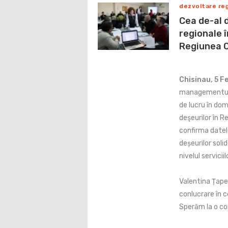
dezvoltare reg
Cea de-al d
regionale 
Regiunea 
Chisinau, 5 F
managementului 
de lucru în dom
deşeurilor în R
confirma datel
deșeurilor soli
nivelul servicii
Valentina Țape
conlucrare în c
Sperăm la o co