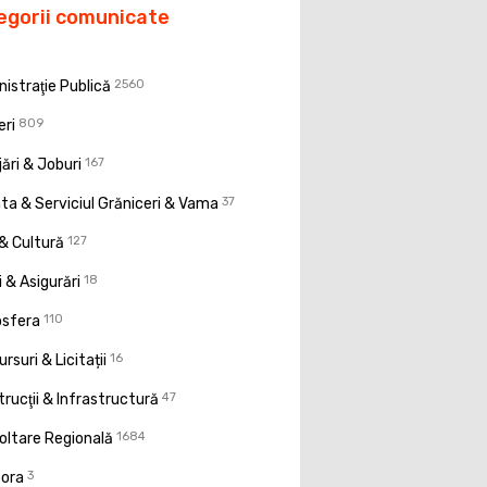
egorii comunicate
istraţie Publică
2560
eri
809
ări & Joburi
167
a & Serviciul Grăniceri & Vama
37
& Cultură
127
 & Asigurări
18
osfera
110
rsuri & Licitații
16
rucţii & Infrastructură
47
oltare Regională
1684
pora
3