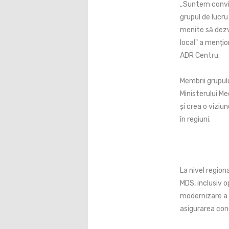
„Suntem convin
grupul de lucru
menite să dezvo
local" a mențio
ADR Centru.
Membrii grupulu
Ministerului Med
și crea o vizi
în regiuni.
La nivel regiona
MDS, inclusiv op
modernizare a 
asigurarea cone