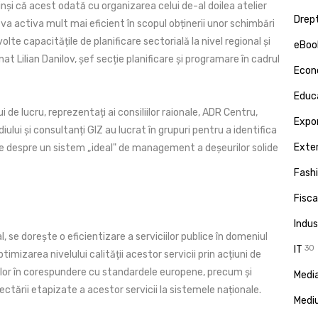
și că acest odată cu organizarea celui de-al doilea atelier
Drept
 va activa mult mai eficient în scopul obținerii unor schimbări
lte capacitățile de planificare sectorială la nivel regional și
eBoo
nat Lilian Danilov, șef secție planificare și programare în cadrul
Econ
Educa
i de lucru, reprezentați ai consiliilor raionale, ADR Centru,
Expor
iului și consultanți GIZ au lucrat în grupuri pentru a identifica
Exte
une despre un sistem „ideal" de management a deșeurilor solide
Fash
Fisca
Indus
l, se dorește o eficientizare a serviciilor publice în domeniul
IT
30
timizarea nivelului calității acestor servicii prin acțiuni de
lor în corespundere cu standardele europene, precum și
Media
ctării etapizate a acestor servicii la sistemele naționale.
Medi