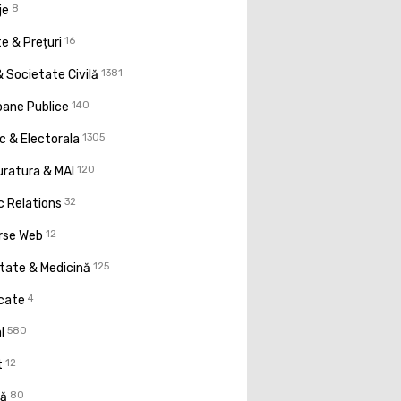
je
8
e & Prețuri
16
 Societate Civilă
1381
oane Publice
140
ic & Electorala
1305
uratura & MAI
120
c Relations
32
rse Web
12
tate & Medicină
125
icate
4
l
580
t
12
ţă
80