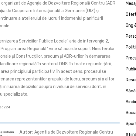
st organizat de Agenţia de Dezvoltare Regională Centru (ADR
Mesa
ţia de Cooperare Internaţională a Germaniei (GIZ) și
Ofert
ntinuare a atelierului de lucru 1 îndomeniul planificării
Ong &
riale.
Pers
ernizarea Serviciilor Publice Locale" aria de intervenţie 2,
Polit
i Programarea Regională" vine să acorde suport Ministerului
ionale și Construcțiilor, precum și ADR-urilor în demararea
Proc
anificare regională în sectorul DMS, în toate regiunile țării,
Publi
rea principiului participativ. În acest sens, procesul se
narea reprezentanților grupului de lucru, precum și a altor
Resu
i în luarea deciziilor asupra nivelului de serviciu dorit, în
Sănă
ru specializate.
Sind
: 23224
Socia
Spor
Autor:
Agentia de Dezvoltare Regionala Centru
Ştiin