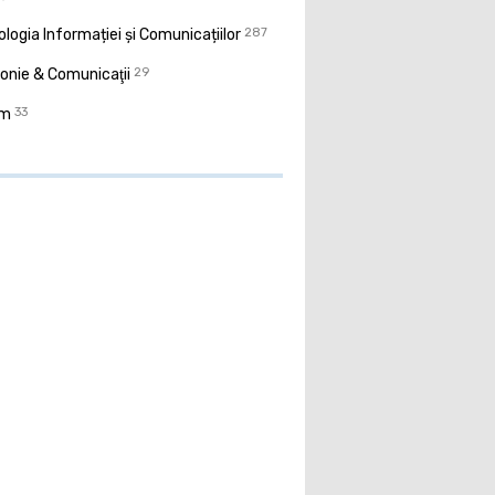
logia Informației și Comunicațiilor
287
onie & Comunicaţii
29
sm
33