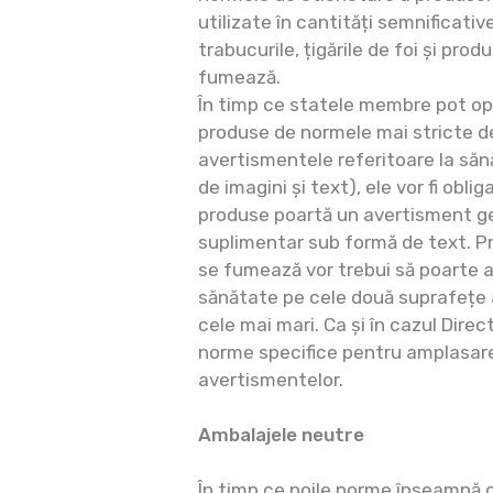
utilizate în cantități semnificative
trabucurile, țigările de foi și pro
fumează.
În timp ce statele membre pot o
produse de normele mai stricte de
avertismentele referitoare la să
de imagini și text), ele vor fi obl
produse poartă un avertisment ge
suplimentar sub formă de text. P
se fumează vor trebui să poarte a
sănătate pe cele două suprafețe 
cele mai mari. Ca și în cazul Direc
norme specifice pentru amplasare
avertismentelor.
Ambalajele neutre
În timp ce noile norme înseamnă 