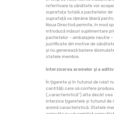
referitoare la sănătate vor acope
suprafața totală a pachetelor de 
suprafață va rămâne liberă pentru
Noua Directivă permite, în mod sp
introducă măsuri suplimentare pr
pachetelor – ambalajele neutre – î
justificate din motive de sănătat
și nu generează bariere disimulat
statele membre.
Interzicerea aromelor şi a aditiv
În țigarete și în tutunul de rulat 
cantități care să confere produsu
(„caracteristică”) alta decât cea 
interzice țigaretele și tutunul de 
aromă caracteristică. Statele me
consulta cu un comitet consulta