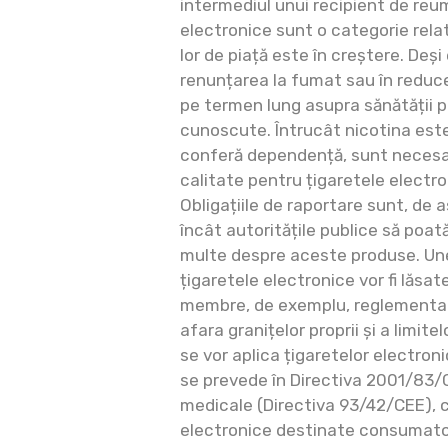
intermediul unui recipient de reu
electronice sunt o categorie rela
lor de piață este în creștere. Deși
renunțarea la fumat sau în reduce
pe termen lung asupra sănătății p
cunoscute. Întrucât nicotina est
conferă dependență, sunt necesar
calitate pentru țigaretele electro
Obligațiile de raportare sunt, de
încât autoritățile publice să poată
multe despre aceste produse. Unel
țigaretele electronice vor fi lăsat
membre, de exemplu, reglementarea
afara granițelor proprii și a limit
se vor aplica țigaretelor electro
se prevede în Directiva 2001/83/C
medicale (Directiva 93/42/CEE), ci
electronice destinate consumator