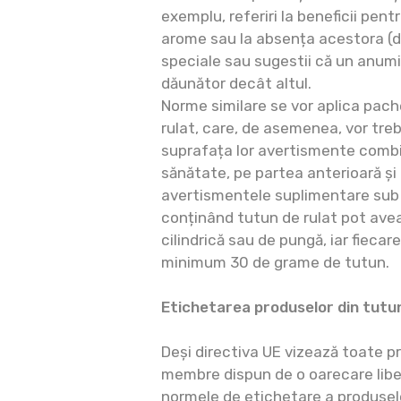
exemplu, referiri la beneficii pentru
arome sau la absența acestora (de 
speciale sau sugestii că un anumi
dăunător decât altul.
Norme similare se vor aplica pac
rulat, care, de asemenea, vor treb
suprafața lor avertismente combi
sănătate, pe partea anterioară și
avertismentele suplimentare sub
conținând tutun de rulat pot ave
cilindrică sau de pungă, iar fieca
minimum 30 de grame de tutun.
Etichetarea produselor din tutu
Deși directiva UE vizează toate p
membre dispun de o oarecare libe
normele de etichetare a produselo