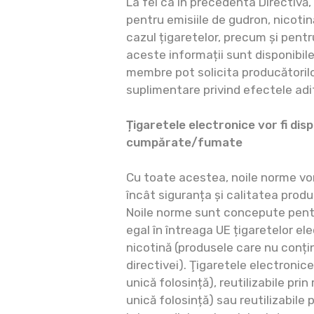
La fel ca în precedenta Directivă, 
pentru emisiile de gudron, nicoti
cazul țigaretelor, precum și pentru
aceste informații sunt disponibil
membre pot solicita producătorilo
suplimentare privind efectele adit
Țigaretele electronice vor fi disp
cumpărate/fumate
Cu toate acestea, noile norme vor 
încât siguranța și calitatea produ
Noile norme sunt concepute pent
egal în întreaga UE țigaretelor el
nicotină (produsele care nu conți
directivei). Ţigaretele electronice
unică folosință), reutilizabile pri
unică folosință) sau reutilizabile 