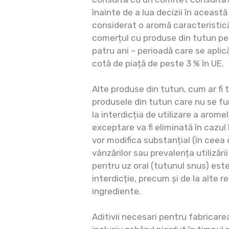
înainte de a lua decizii în această
considerat o aromă caracteristică 
comerțul cu produse din tutun pe
patru ani – perioadă care se aplic
cotă de piață de peste 3 % în UE.
Alte produse din tutun, cum ar fi tr
produsele din tutun care nu se f
la interdicția de utilizare a arom
exceptare va fi eliminată în cazul
vor modifica substanțial (în ceea
vânzărilor sau prevalența utilizării
pentru uz oral (tutunul snus) est
interdicție, precum și de la alte r
ingrediente.
Aditivii necesari pentru fabricare