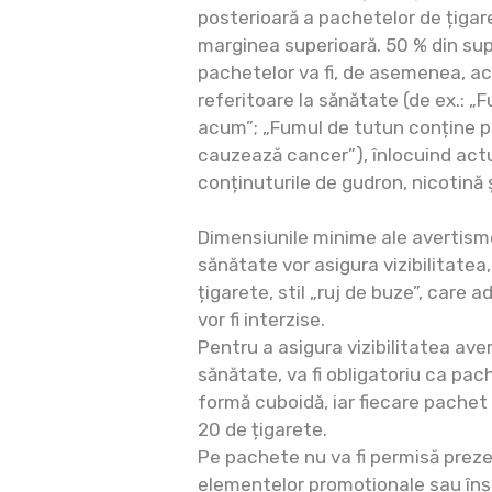
posterioară a pachetelor de țiga
marginea superioară. 50 % din supr
pachetelor va fi, de asemenea, a
referitoare la sănătate (de ex.: „
acum”; „Fumul de tutun conține 
cauzează cancer”), înlocuind actua
conținuturile de gudron, nicotină
Dimensiunile minime ale avertisme
sănătate vor asigura vizibilitatea
țigarete, stil „ruj de buze”, care 
vor fi interzise.
Pentru a asigura vizibilitatea ave
sănătate, va fi obligatoriu ca pac
formă cuboidă, iar fiecare pache
20 de țigarete.
Pe pachete nu va fi permisă preze
elementelor promoționale sau înș