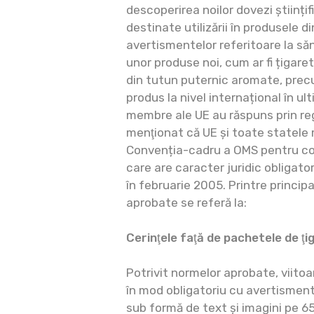
descoperirea noilor dovezi științi
destinate utilizării în produsele di
avertismentelor referitoare la săn
unor produse noi, cum ar fi țigare
din tutun puternic aromate, precu
produs la nivel internațional în ul
membre ale UE au răspuns prin reg
menţionat că UE și toate statele 
Convenția-cadru a OMS pentru con
care are caracter juridic obligator
în februarie 2005. Printre princip
aprobate se referă la:
Cerinţele faţă de pachetele de ţig
Potrivit normelor aprobate, viitoa
în mod obligatoriu cu avertisment
sub formă de text și imagini pe 65