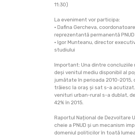
11:30)
La eveniment vor participa:
• Dafina Gercheva, coordonatoare
reprezentantă permanentă PNUD 
• Igor Munteanu, director executiv 
studiului
Important: Una dintre concluziile 
deși venitul mediu disponibil al p
jumătate în perioada 2010-2015, d
trăiesc la oraș și sat s-a acutizat
venituri urban-rural s-a dublat, d
42% în 2015.
Raportul Național de Dezvoltare 
cheie a PNUD și un mecanism impo
domeniul politicilor în toată lum