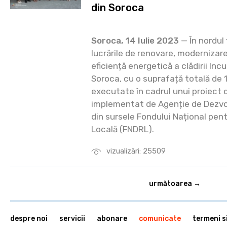
din Soroca
Soroca, 14 Iulie 2023
— În nordul 
lucrările de renovare, modernizare 
eficiență energetică a clădirii Inc
Soroca, cu o suprafață totală de 
executate în cadrul unui proiect 
implementat de Agenție de Dezvo
din sursele Fondului Național pen
Locală (FNDRL).
vizualizări: 25509
următoarea →
despre noi
servicii
abonare
comunicate
termeni si