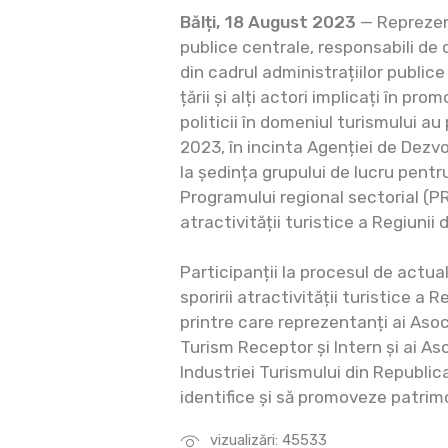
Bălți, 18 August 2023
— Reprezent
publice centrale, responsabili de 
din cadrul administrațiilor publice 
țării și alți actori implicați în p
politicii în domeniul turismului au
2023, în incinta Agenției de Dezv
la ședința grupului de lucru pentr
Programului regional sectorial (PR
atractivității turistice a Regiunii
Participanții la procesul de actua
sporirii atractivității turistice a 
printre care reprezentanți ai Asoc
Turism Receptor și Intern și ai As
Industriei Turismului din Republic
identifice și să promoveze patrimo
vizualizări: 45533