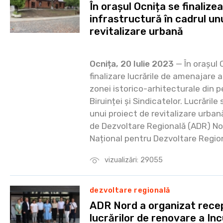
În orașul Ocnița se finalizea
infrastructură în cadrul un
revitalizare urbană
Ocnița, 20 Iulie 2023
— În orașul 
finalizare lucrările de amenajare a 
zonei istorico-arhitecturale din pe
Biruinței și Sindicatelor. Lucrăril
unui proiect de revitalizare urba
de Dezvoltare Regională (ADR) Nor
Național pentru Dezvoltare Region
vizualizări: 29055
dezvoltare regională
ADR Nord a organizat recep
lucrărilor de renovare a In