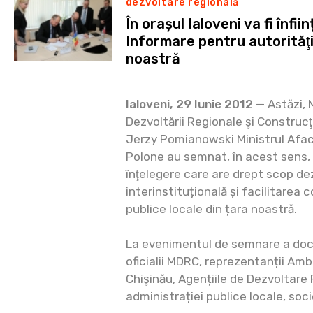
dezvoltare regională
În orașul Ialoveni va fi înfi
Informare pentru autorităţil
noastră
Ialoveni, 29 Iunie 2012
— Astăzi, 
Dezvoltării Regionale şi Construcţi
Jerzy Pomianowski Ministrul Aface
Polone au semnat, în acest sen
înţelegere care are drept scop de
interinstituțională și facilitarea c
publice locale din țara noastră.
La evenimentul de semnare a doc
oficialii MDRC, reprezentanții Amb
Chişinău, Agențiile de Dezvoltare 
administrației publice locale, socie