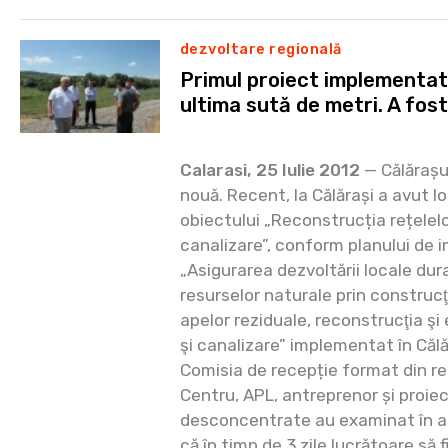
dezvoltare regională
Primul proiect implementa
ultima sută de metri. A fos
Calarasi, 25 Iulie 2012
— Călărașu
nouă. Recent, la Călărași a avut lo
obiectului „Reconstrucția rețelelo
canalizare”, conform planului de 
„Asigurarea dezvoltării locale dura
resurselor naturale prin construcţ
apelor reziduale, reconstrucţia şi
şi canalizare” implementat în Călă
Comisia de recepție format din r
Centru, APL, antreprenor și proie
desconcentrate au examinat în am
că în timp de 3 zile lucrătoare să 