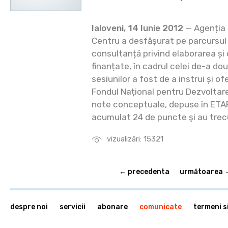
Ialoveni, 14 Iunie 2012
— Agenția 
Centru a desfășurat pe parcursul a
consultanță privind elaborarea și
finanțate, în cadrul celei de-a do
sesiunilor a fost de a instrui și ofe
Fondul Național pentru Dezvoltare
note conceptuale, depuse în ETAPA
acumulat 24 de puncte şi au trecu
vizualizări: 15321
← precedenta
următoarea 
despre noi
servicii
abonare
comunicate
termeni si