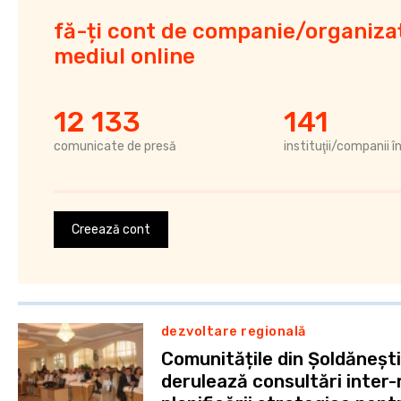
fă-ți cont de companie/organizaț
mediul online
12 133
141
comunicate de presă
instituţii/companii î
Creează cont
dezvoltare regională
Comunitățile din Șoldănești,
derulează consultări inter-