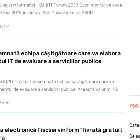
logiei informației – Bălți IT Forum 2019. Evenimentul va avea
 mai 2019, în incinta Sălii Polivalente a USARB.
 23131
emnată echipa câștigătoare care va elabora
l IT de evaluare a serviciilor publice
e 2017
— A fost desemnată echipa câștigătoare care va
entul de evaluare a serviciilor publice. Aceasta va primi 10.
 34181
rss
Cate
 electronică Fiscservinform” livrată gratuit
Ce e
ra