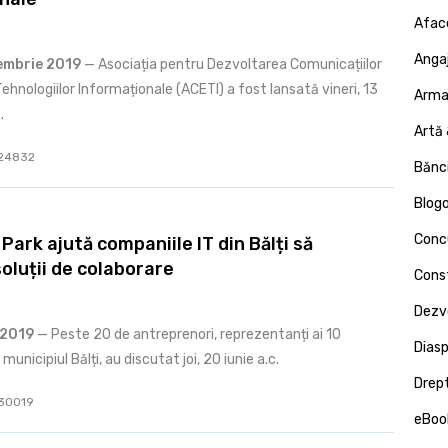
Afac
Angaj
tembrie 2019
— Asociația pentru Dezvoltarea Comunicațiilor
Tehnologiilor Informaționale (ACETI) a fost lansată vineri, 13
Armat
.
Artă 
: 24832
Bănci
Blog
Concu
Park ajută companiile IT din Bălți să
soluții de colaborare
Const
Dezv
e 2019
— Peste 20 de antreprenori, reprezentanți ai 10
Dias
municipiul Bălți, au discutat joi, 20 iunie a.c.
Drept
: 30019
eBoo