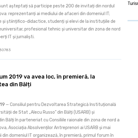
Turi
unt așteptați să participe peste 200 de invitați din nordul
ova: reprezentanți ai mediului de afaceri din domeniul IT;
și științifico-didactice, studenți și elevi de la instituțiile de
niversitar, profesional tehnic și universitar din zona de nord
rți IT și jurnaliști.
: 30783
rum 2019 va avea loc, în premieră, la
ea din Bălți
019
— Consiliul pentru Dezvoltarea Strategică Instituțională
rsității de Stat „Alecu Russo” din Bălți (USARB) și
in Bălți în parteneriat cu Consiliile raionale din zona de nord a
ova, Asociația Absolvenților Antreprenori ai USARB și mai
 din domeniul IT organizează, în premieră, primul forum în