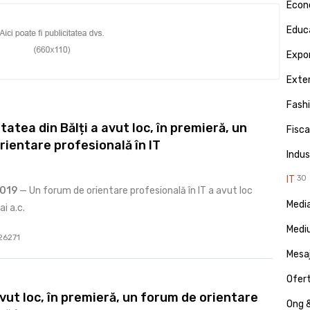
Econ
Educa
Expor
Exte
Fash
tatea din Bălți a avut loc, în premieră, un
Fisca
rientare profesională în IT
Indus
IT
30
2019
— Un forum de orientare profesională în IT a avut loc
Media
i a.c.
Medi
 26271
Mesa
Ofert
avut loc, în premieră, un forum de orientare
Ong &