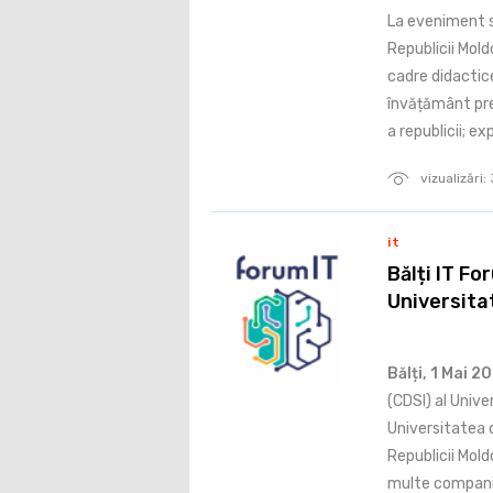
La eveniment s
Republicii Mold
cadre didactice 
învățământ preu
a republicii; expe
vizualizări
it
Bălți IT Fo
Universitat
Bălți, 1 Mai 2
(CDSI) al Unive
Universitatea d
Republicii Mold
multe companii