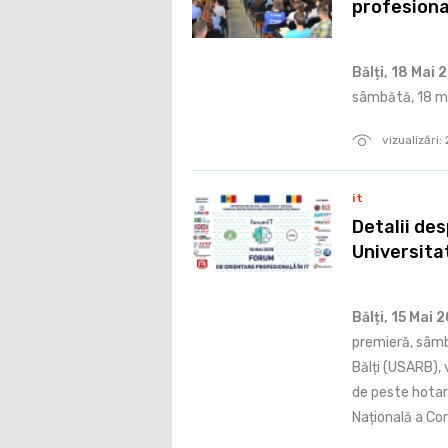
profesional
Bălți, 18 Mai 
sâmbătă, 18 ma
vizualizări
it
Detalii des
Universita
Bălți, 15 Mai 
premieră, sâmb
Bălți (USARB), 
de peste hotar
Națională a Com