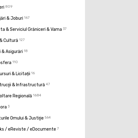
eri
809
ări & Joburi
167
a & Serviciul Grăniceri & Vama
37
& Cultură
127
 & Asigurări
18
osfera
110
rsuri & Licitații
16
rucţii & Infrastructură
47
oltare Regională
1684
pora
3
urile Omului & Justiţie
564
ks / eReviste / eDocumente
7