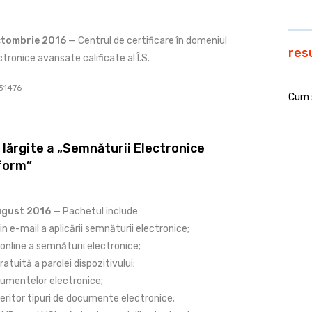
ctombrie 2016
— Centrul de certificare în domeniul
res
tronice avansate calificate al Î.S.
 31476
Cum 
 lărgite a „‪‎Semnăturii‬ ‪Electronice‬
form‬”
ugust 2016
— Pachetul include:
rin e-mail a aplicării semnăturii electronice;
online a semnăturii electronice;
ratuită a parolei dispozitivului;
cumentelor electronice;
eritor tipuri de documente electronice;