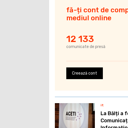
fă-ți cont de comp
mediul online
12 133
comunicate de presă
Creează cont
it
La Bălți a
Comunicații
Informațio