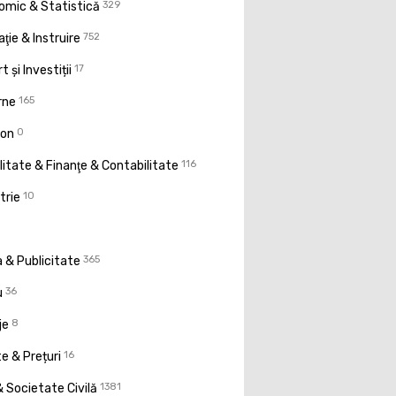
omic & Statistică
329
ţie & Instruire
752
t și Investiții
17
rne
165
ion
0
litate & Finanţe & Contabilitate
116
trie
10
 & Publicitate
365
u
36
je
8
e & Prețuri
16
 Societate Civilă
1381