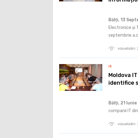
Bălți, 13 Sep
Electronice și 
septembrie a.c
vizualizări
it
Moldova IT 
identifice 
Bălți, 21 Iuni
companii IT din 
vizualizări