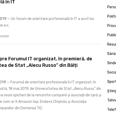
ă în IT
Pers
Polit
2019
— Un forum de orientare profesională în IT a avut loc
i a.c.
Proc
Publi
: 26980
Resu
Sănă
pre Forumul IT organizat, în premieră, de
Sind
tea de Stat „Alecu Russo” din Bălți
Socia
Spor
2019
— Forumul de orientare profesională în IT organizat, în
ătă, 18 mai 2019, de Universitatea de Stat „Alecu Russo” din
Ştiin
va reuni spicheri de la renumite companii și asociații din țară și
Tehno
e cum ar fi Amazon Iași, Endava Chișinău și Asociația
paniilor din Domeniul TIC.
Telef