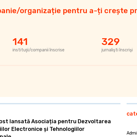
anie/organizație pentru a-ți crește pr
141
329
instituţii/companii înscrise
jurnalişti înscrişi
cat
 fost lansată Asociația pentru Dezvoltarea
lor Electronice și Tehnologiilor
Admin
nale