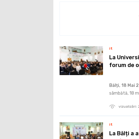
it
La Universi
forum de o
Bălți, 18 Mai 
sâmbătă, 18 ma
vizualizări:
it
La Bălți a 