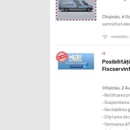
Chișinău, 6 O
semnăturii elec
vizualizări:
it
Posibilități
‪‎Fiscservin
Chișinău, 2 A
• Notificarea p
• Suspendarea 
• Restabilirea g
• Criptarea do
• Semnarea dif