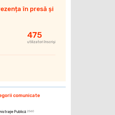
ezența în presă și
475
utilizatori înscrişi
egorii comunicate
istraţie Publică
2560