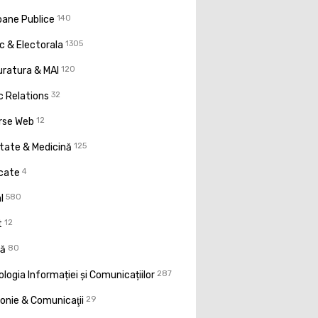
oane Publice
140
ic & Electorala
1305
uratura & MAI
120
c Relations
32
rse Web
12
tate & Medicină
125
icate
4
l
580
t
12
ţă
80
logia Informației și Comunicațiilor
287
onie & Comunicaţii
29