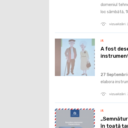
domeniul tehno
loc sâmbătă, 18
vizualizări:
it
A fost des
instrumentu
27 Septembri
elabora instrum
vizualizări:
it
„Semnătura
în toată ța