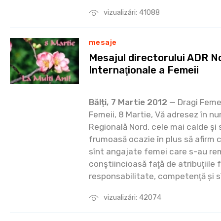
vizualizări: 41088
mesaje
Mesajul directorului ADR No
Internaţionale a Femeii
Bălți, 7 Martie 2012
— Dragi Femei
Femeii, 8 Martie, Vă adresez în n
Regională Nord, cele mai calde şi s
frumoasă ocazie în plus să afirm 
sînt angajate femei care s-au re
conştiincioasă faţă de atribuţiile 
responsabilitate, competenţă și sî
vizualizări: 42074