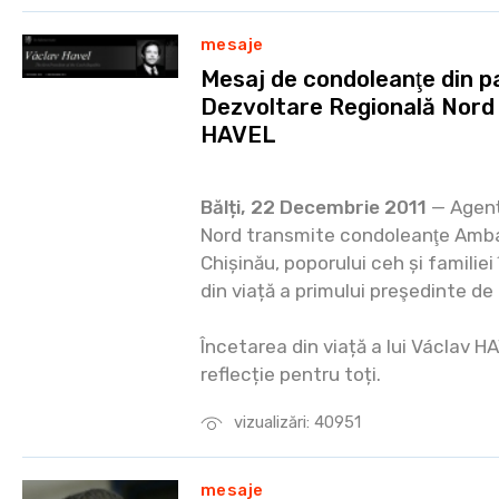
mesaje
Mesaj de condoleanţe din p
Dezvoltare Regională Nord 
HAVEL
Bălți, 22 Decembrie 2011
— Agenț
Nord transmite condoleanţe Amba
Chișinău, poporului ceh și familie
din viață a primului preşedinte d
Încetarea din viață a lui Václav
reflecție pentru toți.
vizualizări: 40951
mesaje