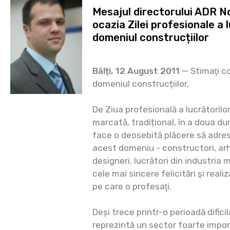
Mesajul directorului ADR No
ocazia Zilei profesionale a l
domeniul construcțiilor
Bălți, 12 August 2011
— Stimaţi col
domeniul construcțiilor,
De Ziua profesională a lucrătorilor
marcată, tradițional, în a doua dum
face o deosebită plăcere să adres
acest domeniu - constructori, arhi
designeri, lucrători din industria 
cele mai sincere felicitări şi reali
pe care o profesaţi.
Deși trece printr-o perioadă difici
reprezintă un sector foarte impor