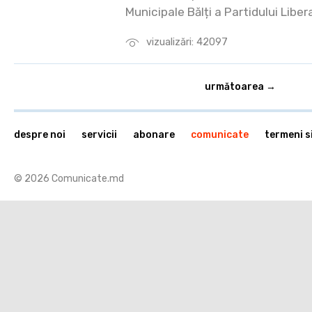
Municipale Bălți a Partidului Libe
vizualizări: 42097
următoarea →
despre noi
servicii
abonare
comunicate
termeni si
© 2026 Comunicate.md