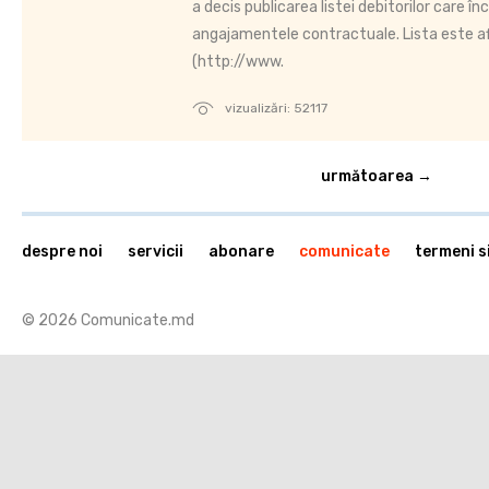
a decis publicarea listei debitorilor care î
angajamentele contractuale. Lista este af
(http://www.
vizualizări: 52117
următoarea →
despre noi
servicii
abonare
comunicate
termeni si
© 2026 Comunicate.md