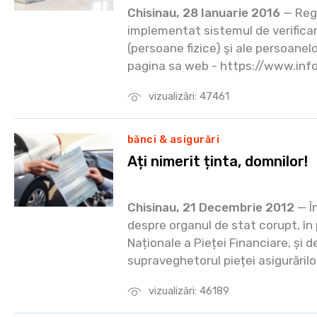
Chisinau, 28 Ianuarie 2016
— Regi
implementat sistemul de verificare
(persoane fizice) şi ale persoanel
pagina sa web - https://www.info
vizualizări: 47461
bănci & asigurări
Ați nimerit ținta, domnilor!
Chisinau, 21 Decembrie 2012
— În
despre organul de stat corupt, în
Naționale a Pieței Financiare, și d
supraveghetorul pieței asigurărilor,
vizualizări: 46189