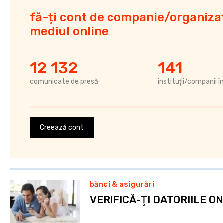
fă-ți cont de companie/organizaț
mediul online
12 132
141
comunicate de presă
instituţii/companii î
Creează cont
bănci & asigurări
VERIFICĂ-ŢI DATORIILE ONL