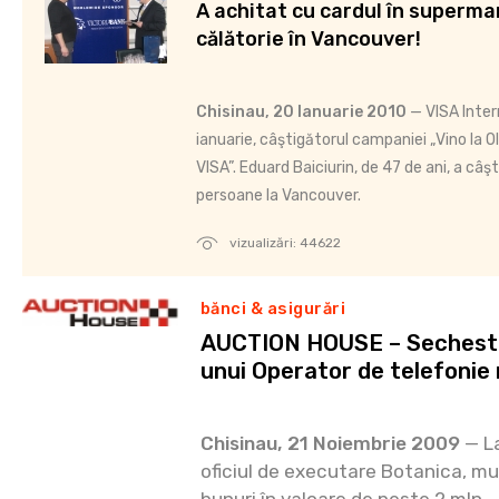
A achitat cu cardul în supermar
călătorie în Vancouver!
Chisinau, 20 Ianuarie 2010
— VISA Intern
ianuarie, câştigătorul campaniei „Vino la 
VISA”. Eduard Baiciurin, de 47 de ani, a câ
persoane la Vancouver.
vizualizări: 44622
bănci & asigurări
AUCTION HOUSE – Sechestru
unui Operator de telefonie
Chisinau, 21 Noiembrie 2009
— La
oficiul de executare Botanica, mu