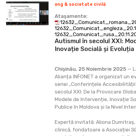
ong & societate civilă
Ataşamente:
12632_Comunicat_romana_20.
12632_Comunicat_engleza_20.11
12632_Comunicat_rusa_20.11.2
Autismul în secolul XXI: Mo
Inovație Socială și Evoluția 
Chișinău, 25 Noiembrie 2025
— L
Alianța INFONET a organizat un ev
seriei „Conferințele Accesibilității
secolul XXI: De la Provocare Glob
Modele de Intervenție, Inovație Soc
Publice în Moldova și la Nivel Inter
Expertă invitată: Aliona Dumitraș
clinică, fondatoare a Asociației S