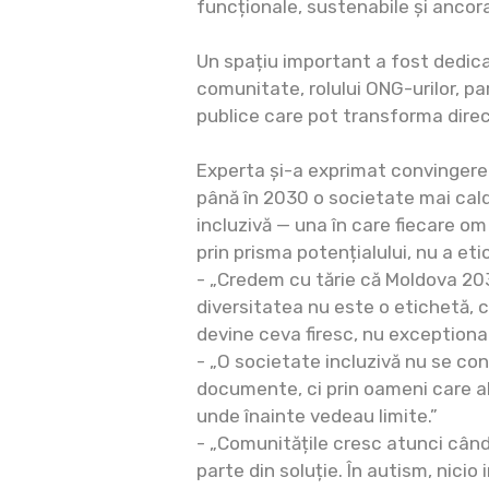
funcționale, sustenabile și ancorat
Un spațiu important a fost dedicat
comunitate, rolului ONG-urilor, par
publice care pot transforma direcț
Experta și-a exprimat convingere
până în 2030 o societate mai cald
incluzivă — una în care fiecare om 
prin prisma potențialului, nu a eti
- „Credem cu tărie că Moldova 203
diversitatea nu este o etichetă, ci
devine ceva firesc, nu exceptional
- „O societate incluzivă nu se con
documente, ci prin oameni care al
unde înainte vedeau limite.”
- „Comunitățile cresc atunci când
parte din soluție. În autism, nicio