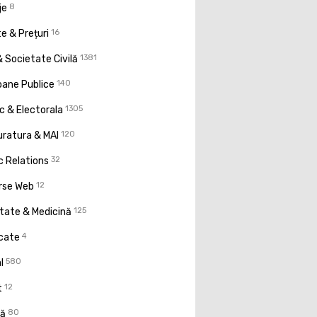
je
8
e & Prețuri
16
 Societate Civilă
1381
oane Publice
140
ic & Electorala
1305
uratura & MAI
120
c Relations
32
rse Web
12
tate & Medicină
125
icate
4
l
580
t
12
ţă
80