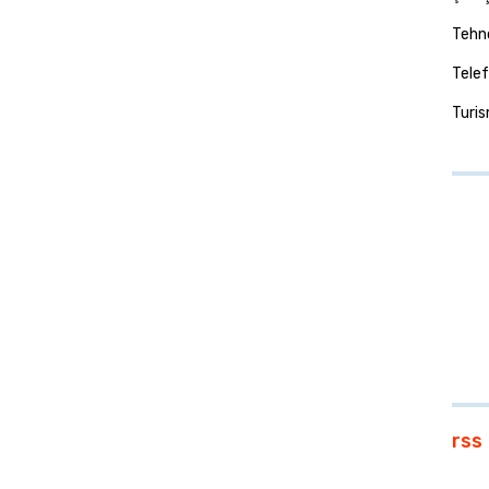
Tehno
Telef
Turi
rss