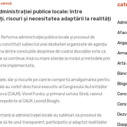
publică
cat
ministrației publice locale: între
i, riscuri și necesitatea adaptării la realități
Admin
Afac
Reforma administrației publice locale și procesul de
Angaj
constituit subiectul unei dezbateri organizate de agenția
na dintre concluziile desprinse din cadrul discuțiilor este că
Armat
e să continue, însă cu mare atenție la modul și metodele prin
Artă 
este implementată.
Bănci
ele, dar și riscurile pe care le comportă amalgamarea pentru
Blog
ă au vorbit directorul executiv al Congresului Autorităților
va (CALM), Viorel Furdui, și primarul satului Sireți, raionul
Concu
președinte al CALM, Leonid Boaghi.
Const
Dezv
ntanți ai administrației locale au subliniat că procesul de
 să fie unul transparent, participativ și adaptat realităților
Dias