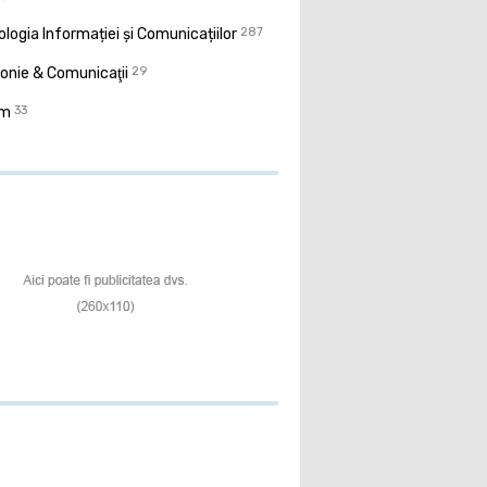
logia Informației și Comunicațiilor
287
onie & Comunicaţii
29
sm
33