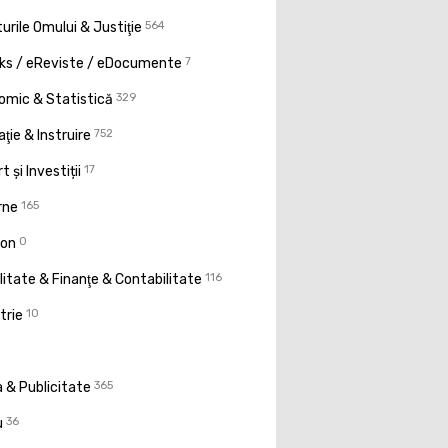
urile Omului & Justiţie
564
ks / eReviste / eDocumente
7
omic & Statistică
329
ţie & Instruire
752
t și Investiții
17
rne
165
ion
0
litate & Finanţe & Contabilitate
116
trie
10
 & Publicitate
365
u
36