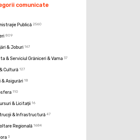
egorii comunicate
istraţie Publică
2560
eri
809
ări & Joburi
167
a & Serviciul Grăniceri & Vama
37
& Cultură
127
 & Asigurări
18
osfera
110
rsuri & Licitații
16
rucţii & Infrastructură
47
oltare Regională
1684
pora
3