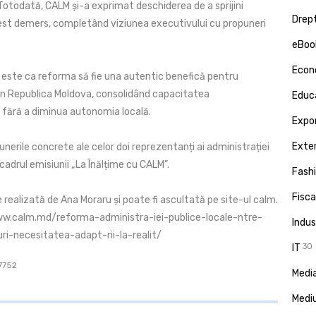
Totodată, CALM și-a exprimat deschiderea de a sprijini
Drept
est demers, completând viziunea executivului cu propuneri
eBoo
Econ
l este ca reforma să fie una autentic benefică pentru
in Republica Moldova, consolidând capacitatea
Educa
 fără a diminua autonomia locală.
Expor
Exte
nerile concrete ale celor doi reprezentanți ai administrației
 cadrul emisiunii „La Înălțime cu CALM”.
Fash
Fisca
realizată de Ana Moraru și poate fi ascultată pe site-ul calm.
ww.calm.md/reforma-administra-iei-publice-locale-ntre-
Indus
uri-necesitatea-adapt-rii-la-realit/
IT
30
 7752
Media
Medi