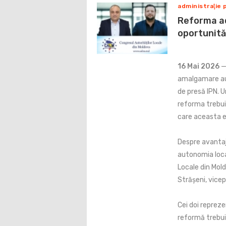
administraţie 
Reforma ad
oportunităț
16 Mai 2026
— 
amalgamare au 
de presă IPN. U
reforma trebui
care aceasta 
Despre avantaj
autonomia local
Locale din Moldo
Strășeni, vice
Cei doi repreze
reformă trebuie