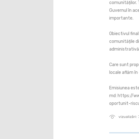
comunităților. 
Guvernul în ac
importante.
Obiectivul fina
comunitățile d
administrativă
Care sunt propu
locale aflăm în
Emisiunea este 
md: https://w
oportunit-risc
vizualizări: