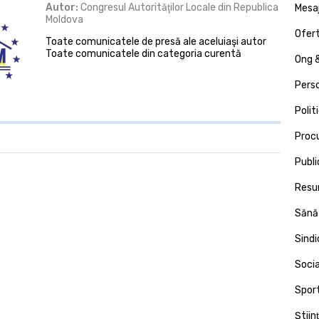
Autor:
Congresul Autorităţilor Locale din Republica
Mesa
Moldova
Ofert
Toate comunicatele de presă ale aceluiaşi autor
Toate comunicatele din categoria curentă
Ong &
Pers
Polit
Proc
Publi
Resu
Sănă
Sind
Socia
Spor
Ştiin