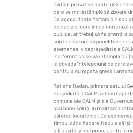
evităm pe cât se poate dezbinarea, 
care se mai întâmplă să zboare dro
De aceea, toate forțele din societa
de decizie, care implementează r
publice, ar trebui să fie atenți la 
sunt de natură să pericliteze cur
asemenea, vicepreședintele CALM 
indiferent ce se va întâmpla cu ț
la dovada înțelepciunii de care a
pentru a nu repeta greșeli anterio
Tatiana Badan, primara satului Sel
Președintă a CALM, a făcut apel la
comune ale CALM și ale Guvernului
mai bune soluții în realizarea refo
părerea locuitorilor. De asemene
timpul când fiecare trebuie să își
a fi auzită și, cel puțin, pentru a n