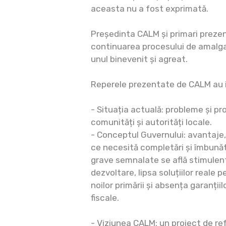
aceasta nu a fost exprimată.
Președinta CALM și primari preze
continuarea procesului de amalg
unul binevenit și agreat.
Reperele prezentate de CALM au i
- Situația actuală: probleme și p
comunități și autorități locale.
- Conceptul Guvernului: avantaje
ce necesită completări și îmbunătă
grave semnalate se află stimulent
dezvoltare, lipsa soluțiilor reale p
noilor primării și absența garanții
fiscale.
- Viziunea CALM: un proiect de re