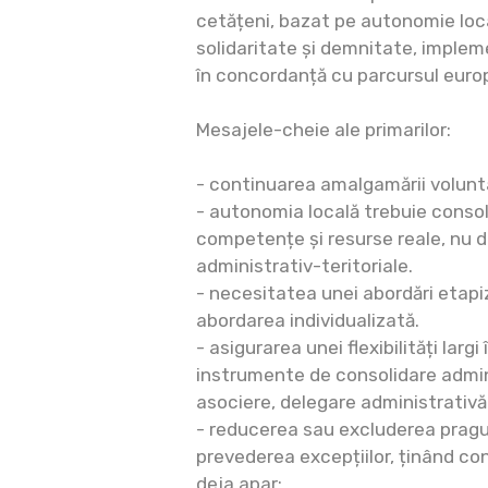
cetățeni, bazat pe autonomie local
solidaritate și demnitate, impleme
în concordanță cu parcursul euro
Mesajele-cheie ale primarilor:
- continuarea amalgamării volunt
- autonomia locală trebuie consolid
competențe și resurse reale, nu d
administrativ-teritoriale.
- necesitatea unei abordări etapi
abordarea individualizată.
- asigurarea unei flexibilități largi
instrumente de consolidare admin
asociere, delegare administrativă
- reducerea sau excluderea pragul
prevederea excepțiilor, ținând con
deja apar;