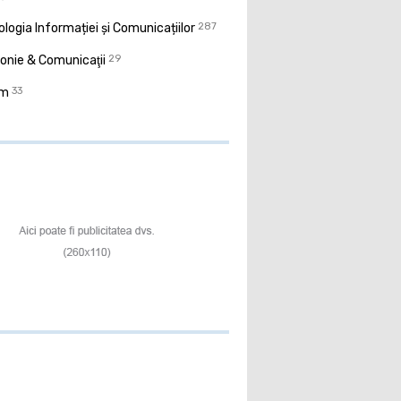
logia Informației și Comunicațiilor
287
onie & Comunicaţii
29
sm
33