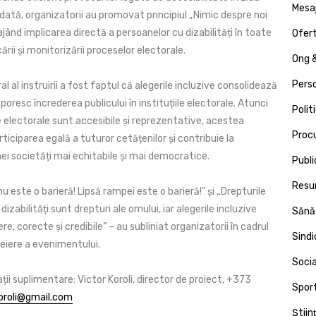
Mesa
odată, organizatorii au promovat principiul „Nimic despre noi
rajând implicarea directă a persoanelor cu dizabilități în toate
Ofert
ării și monitorizării proceselor electorale.
Ong &
Pers
l al instruirii a fost faptul că alegerile incluzive consolidează
poresc încrederea publicului în instituțiile electorale. Atunci
Polit
 electorale sunt accesibile și reprezentative, acestea
Proc
iciparea egală a tuturor cetățenilor și contribuie la
ei societăți mai echitabile și mai democratice.
Publi
Resu
nu este o barieră! Lipsă rampei este o barieră!” și „Drepturile
izabilități sunt drepturi ale omului, iar alegerile incluzive
Sănă
ere, corecte și credibile” – au subliniat organizatorii în cadrul
Sind
heiere a evenimentului.
Socia
ii suplimentare: Victor Koroli, director de proiect, +373
Spor
oroli@gmail.com
Ştiin