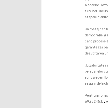
alegerilor. Tot
fără noi”, încu
etapele planific
Un mesaj centra
democrația și s
când procesele
garantează part
dezvoltarea un
„Dizabilitatea 
persoanelor cu d
sunt alegeri lib
sesiunii de înc
Pentru informaț
69252453,
vk