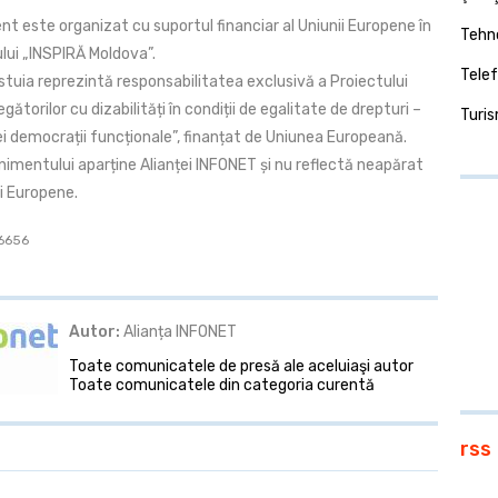
t este organizat cu suportul financiar al Uniunii Europene în
Tehno
lui „INSPIRĂ Moldova”.
Telef
stuia reprezintă responsabilitatea exclusivă a Proiectului
gătorilor cu dizabilități în condiții de egalitate de drepturi –
Turi
ei democrații funcționale”, finanțat de Uniunea Europeană.
nimentului aparține Alianței INFONET și nu reflectă neapărat
i Europene.
 6656
Autor:
Alianța INFONET
Toate comunicatele de presă ale aceluiaşi autor
Toate comunicatele din categoria curentă
rss