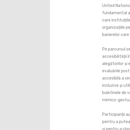
United Nations,
fundamental al 
care instituțiil
organizațiile p
barierelor care
Pe parcursul s
accesibilității 
alegătorilor și
evaluările pos
accesibilă a se
incluzive și ut
buletinele de v
mimico-gestual 
Participanții au
pentru a putea 
și pentru a răs