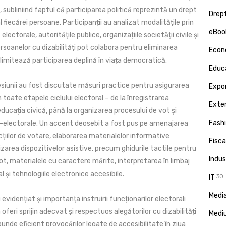
 subliniind faptul că participarea politică reprezintă un drept
Drept
fiecărei persoane. Participanții au analizat modalitățile prin
eBoo
e electorale, autoritățile publice, organizațiile societății civile și
ersoanelor cu dizabilități pot colabora pentru eliminarea
Econ
 limitează participarea deplină în viața democratică.
Educa
esiunii au fost discutate măsuri practice pentru asigurarea
Expor
în toate etapele ciclului electoral – de la înregistrarea
Exte
 educația civică, până la organizarea procesului de vot și
Fash
t-electorale. Un accent deosebit a fost pus pe amenajarea
cțiilor de votare, elaborarea materialelor informative
Fisca
ilizarea dispozitivelor asistive, precum ghidurile tactile pentru
Indus
ot, materialele cu caractere mărite, interpretarea în limbaj
și tehnologiile electronice accesibile.
IT
30
Media
 evidențiat și importanța instruirii funcționarilor electorali
oferi sprijin adecvat și respectuos alegătorilor cu dizabilități
Medi
punde eficient provocărilor legate de accesibilitate în ziua