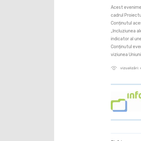
Acest evenimen
cadrul Proiectu
Conținutul ace
„Incluziunea ale
indicator al un
Conținutul eve
viziunea Uniuni
vizualizări: