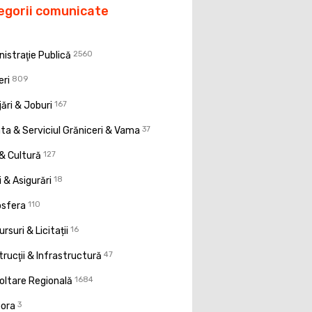
egorii comunicate
istraţie Publică
2560
eri
809
ări & Joburi
167
a & Serviciul Grăniceri & Vama
37
& Cultură
127
 & Asigurări
18
osfera
110
rsuri & Licitații
16
rucţii & Infrastructură
47
oltare Regională
1684
pora
3