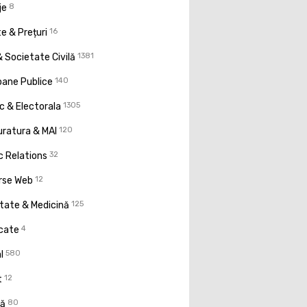
je
8
e & Prețuri
16
 Societate Civilă
1381
oane Publice
140
ic & Electorala
1305
uratura & MAI
120
c Relations
32
rse Web
12
tate & Medicină
125
icate
4
l
580
t
12
ţă
80