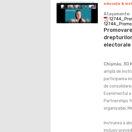
educaţie & ins
Ataşamente:
12744_Promo
12744_Promovar
Promovarea
drepturilor
electorale
Chișinău, 30 
amplă de instru
participarea in
de consolidarea
Evenimentul a 
Partnerships f
organizației, M
Instruirea a ab
inclusiv preved