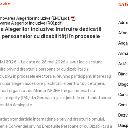
truire
cat
varea Alegerilor Incluzive (ENG).pdf
,
Admin
ea Alegerilor Incluzive (RO).pdf
 Alegerilor Incluzive: Instruire dedicată
Afac
 persoanelor cu dizabilități în procesele
Angaj
Armat
Mai 2026
— La data de 26 mai 2026 a avut loc o sesiune
Artă 
ire privind drepturile persoanelor cu dizabilități și
Bănci
cluzivă în procesele electorale, reunind participanți interesați
 unor alegeri accesibile și echitabile pentru toți cetățenii.
Blog
fost organizat de Alianța INFONET, în parteneriat cu
Concu
or Integrity (P4I) din Germania și susținut de co-fondatoarea
eredith Applegate.
Const
Dezv
ordat standardele internaționale privind drepturile omului,
Dias
erile Convenției privind Drepturile Persoanelor cu Dizabilități a