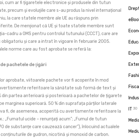
i, cum ar fi țigaretele electronice și produsele din tutun
Drept
e, precum şi evoluţiile care s-au produs la nivel internațional
niu, la care statele membre ale UE au răspuns prin
eBoo
iferite. De menţionat că UE și toate statele membre sunt
Econ
nția-cadru a OMS pentru controlul tutunului (CCCT), care are
c obligatoriu și care a intrat în vigoare în februarie 2005.
Educa
alele norme care au fost aprobate se referă la:
Expor
Exte
 de pachetele de ţigări
Fash
or aprobate, viitoarele pachete vor fi acoperite în mod
Fisca
 avertismente referitoare la sănătate sub formă de text și
 din partea anterioară și posterioară a pachetelor de țigarete
Indus
e marginea superioară. 50 % din suprafața părților laterale
IT
30
 va fi, de asemenea, acoperită cu avertismente referitoare la
x.: „Fumatul ucide – renunțați acum”; „Fumul de tutun
Media
70 de substanțe care cauzează cancer”), înlocuind actualele
Medi
nd conținuturile de gudron, nicotină și monoxid de carbon.