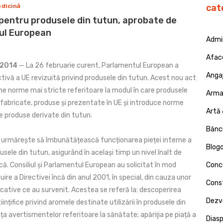
dicină
cat
pentru produsele din tutun, aprobate de
ul European
Admin
Afac
 2014
— La 26 februarie curent, Parlamentul European a
Angaj
tivă a UE revizuită privind produsele din tutun. Acest nou act
ine norme mai stricte referitoare la modul în care produsele
Armat
 fabricate, produse și prezentate în UE și introduce norme
Artă 
 produse derivate din tutun.
Bănci
 urmărește să îmbunătățească funcționarea pieței interne a
Blog
sele din tutun, asigurând în același timp un nivel înalt de
ă. Consiliul și Parlamentul European au solicitat în mod
Concu
uire a Directivei încă din anul 2001, în special, din cauza unor
Const
icative ce au survenit. Acestea se referă la: descoperirea
Dezv
iințifice privind aromele destinate utilizării în produsele din
nța avertismentelor referitoare la sănătate; apăriţia pe piață a
Dias