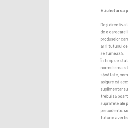
Etichetarea p
Deși directiva
de o oarecare 
produselor care
ar fi tutunul de
se fumează.
În timp ce st
normele mai st
sănătate, combi
asigure că ace
suplimentar su
trebui să poar
suprafețe ale p
precedente, se
tuturor averti