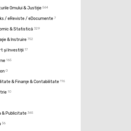
urile Omului & Justiţie
564
ks / eReviste / eDocumente
7
omic & Statistică
329
ţie & Instruire
752
t și Investiții
17
rne
165
ion
0
litate & Finanţe & Contabilitate
116
trie
10
 & Publicitate
365
u
36