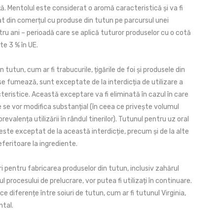
ă. Mentolul este considerat o aromă caracteristică și va fi
at din comerțul cu produse din tutun pe parcursul unei
ru ani – perioadă care se aplică tuturor produselor cu o cotă
te 3 % în UE.
 tutun, cum ar fi trabucurile, țigările de foi și produsele din
e fumează, sunt exceptate de la interdicția de utilizare a
eristice. Această exceptare va fi eliminată în cazul în care
 se vor modifica substanțial (în ceea ce privește volumul
revalența utilizării în rândul tinerilor). Tutunul pentru uz oral
este exceptat de la această interdicție, precum și de la alte
feritoare la ingrediente.
ri pentru fabricarea produselor din tutun, inclusiv zahărul
l procesului de prelucrare, vor putea fi utilizați în continuare.
ce diferențe între soiuri de tutun, cum ar fi tutunul Virginia,
ntal.