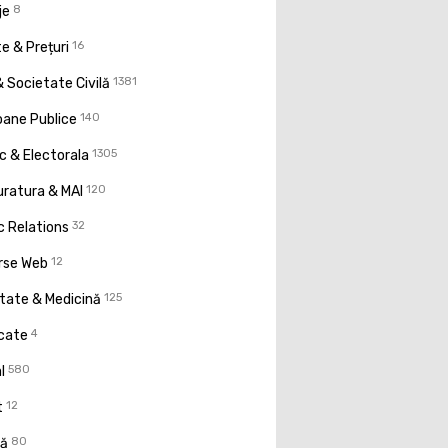
je
8
e & Prețuri
16
 Societate Civilă
1381
oane Publice
140
ic & Electorala
1305
uratura & MAI
120
c Relations
32
rse Web
12
tate & Medicină
125
icate
4
l
580
t
12
ţă
80