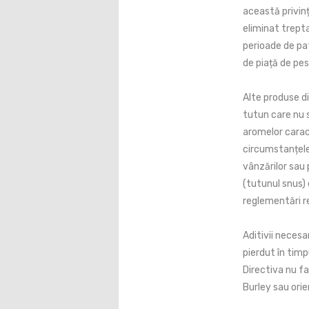
această privinț
eliminat trept
perioade de pat
de piață de pes
Alte produse din
tutun care nu s
aromelor caract
circumstanțele
vânzărilor sau p
(tutunul snus) 
reglementări re
Aditivii necesa
pierdut în timpu
Directiva nu fa
Burley sau orie