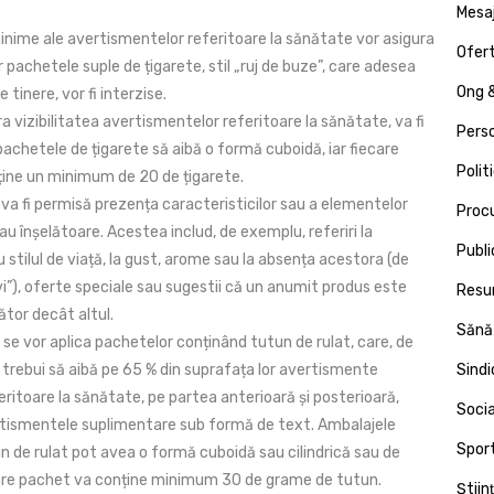
Mesa
inime ale avertismentelor referitoare la sănătate vor asigura
Ofert
ar pachetele suple de țigarete, stil „ruj de buze”, care adesea
Ong &
 tinere, vor fi interzise.
a vizibilitatea avertismentelor referitoare la sănătate, va fi
Pers
pachetele de țigarete să aibă o formă cuboidă, iar fiecare
Polit
ine un minimum de 20 de țigarete.
va fi permisă prezența caracteristicilor sau a elementelor
Proc
u înșelătoare. Acestea includ, de exemplu, referiri la
Publi
u stilul de viață, la gust, arome sau la absența acestora (de
ivi”), oferte speciale sau sugestii că un anumit produs este
Resu
ător decât altul.
Sănă
se vor aplica pachetelor conținând tutun de rulat, care, de
trebui să aibă pe 65 % din suprafața lor avertismente
Sind
ritoare la sănătate, pe partea anterioară și posterioară,
Socia
tismentele suplimentare sub formă de text. Ambalajele
Spor
n de rulat pot avea o formă cuboidă sau cilindrică sau de
care pachet va conține minimum 30 de grame de tutun.
Ştiin