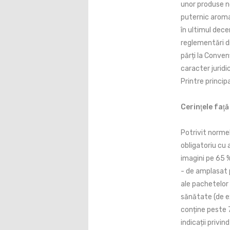
unor produse no
puternic aromat
în ultimul dece
reglementări d
părți la Conve
caracter juridi
Printre princip
Cerinţele faţă
Potrivit normel
obligatoriu cu
imagini pe 65 %
- de amplasat p
ale pachetelor
sănătate (de e
conține peste 
indicații privi