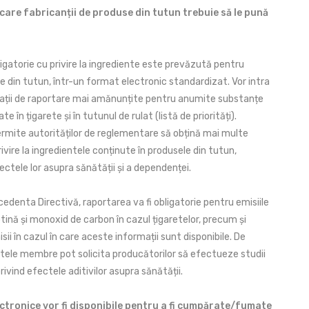
 care fabricanții de produse din tutun trebuie să le pună
igatorie cu privire la ingrediente este prevăzută pentru
e din tutun, într-un format electronic standardizat. Vor intra
igații de raportare mai amănunțite pentru anumite substanțe
te în țigarete și în tutunul de rulat (listă de priorități).
rmite autorităților de reglementare să obțină mai multe
rivire la ingredientele conținute în produsele din tutun,
ectele lor asupra sănătății și a dependenței.
ecedenta Directivă, raportarea va fi obligatorie pentru emisiile
tină și monoxid de carbon în cazul țigaretelor, precum și
sii în cazul în care aceste informații sunt disponibile. De
ele membre pot solicita producătorilor să efectueze studii
ivind efectele aditivilor asupra sănătății.
ectronice vor fi disponibile pentru a fi cumpărate/fumate