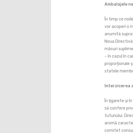
Ambalajele n
În timp ce noi
vor acoperi o m
anumită supraf
Noua Directivă
măsuri suplime
– în cazul în c
proporționale ș
statele membr
Interzicerea a
În țigarete și 
să confere pro
tutunului. Dire
aromă caracter
comitet consul