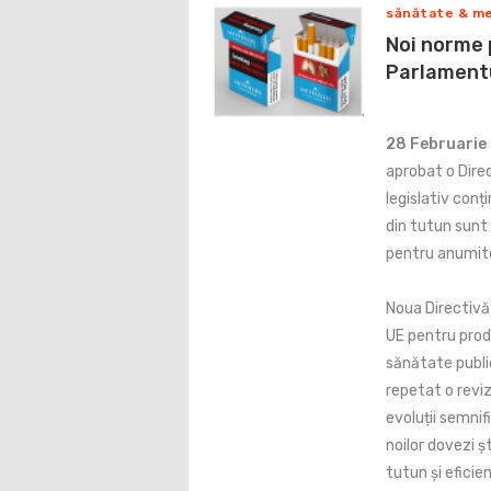
sănătate & me
Noi norme 
Parlament
28 Februarie
aprobat o Direc
legislativ conț
din tutun sunt
pentru anumite
Noua Directivă
UE pentru produ
sănătate public
repetat o reviz
evoluții semnif
noilor dovezi șt
tutun și eficie