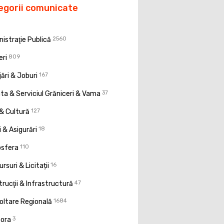
egorii comunicate
istraţie Publică
2560
eri
809
ări & Joburi
167
a & Serviciul Grăniceri & Vama
37
& Cultură
127
 & Asigurări
18
osfera
110
rsuri & Licitații
16
rucţii & Infrastructură
47
oltare Regională
1684
pora
3