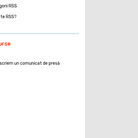
gorii RSS
ste RSS?
urse
scriem un comunicat de presă