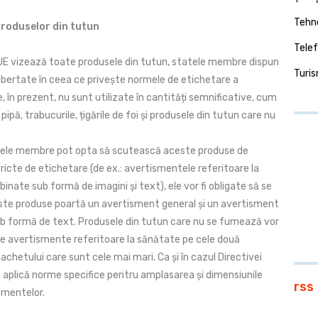
Tehno
roduselor din tutun
Telef
 UE vizează toate produsele din tutun, statele membre dispun
Turi
libertate în ceea ce privește normele de etichetare a
, în prezent, nu sunt utilizate în cantități semnificative, cum
 pipă, trabucurile, țigările de foi și produsele din tutun care nu
atele membre pot opta să scutească aceste produse de
ricte de etichetare (de ex.: avertismentele referitoare la
nate sub formă de imagini și text), ele vor fi obligate să se
ste produse poartă un avertisment general și un avertisment
b formă de text. Produsele din tutun care nu se fumează vor
te avertismente referitoare la sănătate pe cele două
achetului care sunt cele mai mari. Ca și în cazul Directivei
 aplică norme specifice pentru amplasarea și dimensiunile
rss
smentelor.