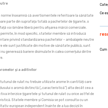
eutre
Cate
Ce e
le norme înseamnă că avertismentele referitoare la sănătate
are parte din suprafața totală a pachetelor de țigarete, o
ață va rămâne liberă pentru afișarea mărcii comerciale.
 permite, în mod specific, statelor membre să introducă
res
ntare privind standardizarea pachetelor – ambalajele neutre
are ele sunt justificate din motive de sănătate publică, sunt
Cum 
i nu generează bariere disimulate în calea comerțului dintre
e.
romelor şi a aditivilor
în tutunul de rulat nu trebuie utilizate arome în cantități care
dusului o aromă distinctă („caracteristică”) alta decât cea a
ctiva interzice țigaretele și tutunul de rulat cu orice astfel de
istică. Statele membre și Comisia se pot consulta cu un
tativ european independent înainte de a lua decizii în