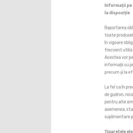
Informații pe
la dispoziție
Raportarea obl
toate produsel
în vigoare obl
frecvent utiliza
Acestea vor pe
informații cu p
precum și la ef
La fel ca în pr
de gudron, nico
pentru alte emi
asemenea, stat
suplimentare pr
Țigaretele el