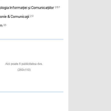
logia Informației și Comunicațiilor
287
onie & Comunicaţii
29
sm
33