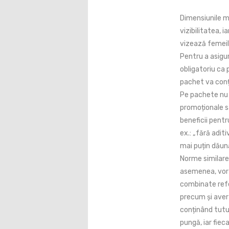
Dimensiunile m
vizibilitatea, i
vizează femeile
Pentru a asigur
obligatoriu ca 
pachet va conț
Pe pachete nu 
promoționale sa
beneficii pentr
ex.: „fără adit
mai puțin dăun
Norme similare 
asemenea, vor 
combinate refe
precum și aver
conținând tutu
pungă, iar fie