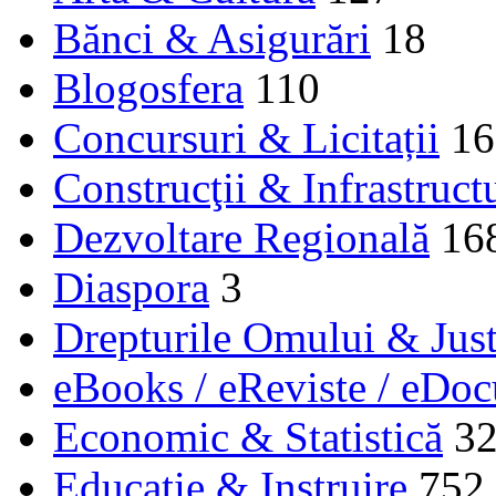
Bănci & Asigurări
18
Blogosfera
110
Concursuri & Licitații
16
Construcţii & Infrastruct
Dezvoltare Regională
16
Diaspora
3
Drepturile Omului & Just
eBooks / eReviste / eDo
Economic & Statistică
3
Educaţie & Instruire
752