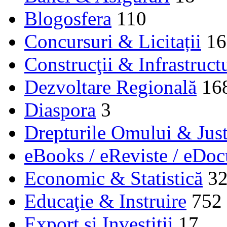
Blogosfera
110
Concursuri & Licitații
16
Construcţii & Infrastruct
Dezvoltare Regională
16
Diaspora
3
Drepturile Omului & Just
eBooks / eReviste / eDo
Economic & Statistică
3
Educaţie & Instruire
752
Export și Investiții
17