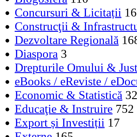
Concursuri & Licitații
16
Construcţii & Infrastruct
Dezvoltare Regională
16
Diaspora
3
Drepturile Omului & Just
eBooks / eReviste / eDo
Economic & Statistică
3
Educaţie & Instruire
752
Export și Investiții
17
Externe
165