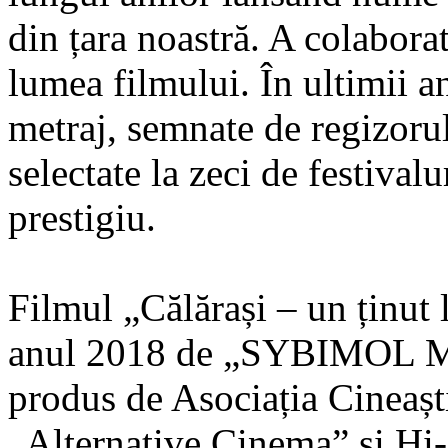
din țara noastră. A colabora
lumea filmului. În ultimii an
metraj, semnate de regizoru
selectate la zeci de festiva
prestigiu.
Filmul „Călărași – un ținut 
anul 2018 de „SYBIMOL ME
produs de Asociația Cineaș
„Alternative Cinema” și Hi