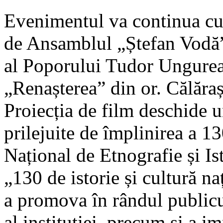
Evenimentul va continua cu
de Ansamblul „Ștefan Vodă”,
al Poporului Tudor Ungurea
„Renașterea” din or. Călăraș
Proiecția de film deschide un
prilejuite de împlinirea a 1
Național de Etnografie și Is
„130 de istorie și cultură n
a promova în rândul publicu
al instituției, precum și a i