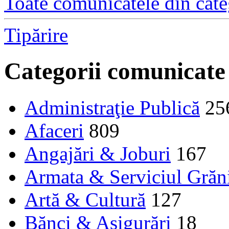
Toate comunicatele din cate
Tipărire
Categorii comunicate
Administraţie Publică
25
Afaceri
809
Angajări & Joburi
167
Armata & Serviciul Grăn
Artă & Cultură
127
Bănci & Asigurări
18