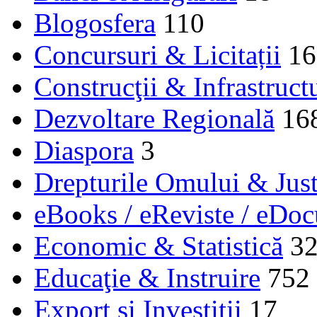
Blogosfera
110
Concursuri & Licitații
16
Construcţii & Infrastruct
Dezvoltare Regională
16
Diaspora
3
Drepturile Omului & Just
eBooks / eReviste / eDo
Economic & Statistică
3
Educaţie & Instruire
752
Export și Investiții
17