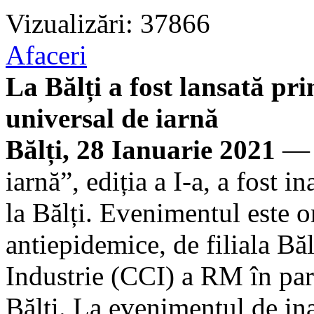
Vizualizări: 37866
Afaceri
La Bălți a fost lansată pr
universal de iarnă
Bălți, 28 Ianuarie 2021
— E
iarnă”, ediția a I-a, a fost i
la Bălți. Evenimentul este o
antiepidemice, de filiala Bă
Industrie (CCI) a RM în par
Bălți. La evenimentul de in