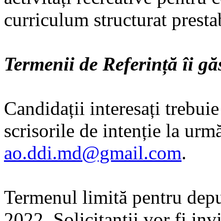
curriculum structurat prestab
Termenii de Referință îi gă
Candidații interesați trebui
scrisorile de intenție la ur
ao.ddi.md@gmail.com
.
Termenul limită pentru depu
2022. Solicitanții vor fi inv