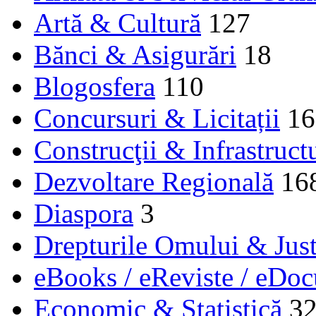
Artă & Cultură
127
Bănci & Asigurări
18
Blogosfera
110
Concursuri & Licitații
16
Construcţii & Infrastruct
Dezvoltare Regională
16
Diaspora
3
Drepturile Omului & Just
eBooks / eReviste / eDo
Economic & Statistică
3