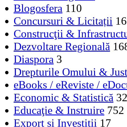
Blogosfera
110
Concursuri & Licitații
16
Construcţii & Infrastruct
Dezvoltare Regională
16
Diaspora
3
Drepturile Omului & Just
eBooks / eReviste / eDo
Economic & Statistică
3
Educaţie & Instruire
752
Export și Investiții
17