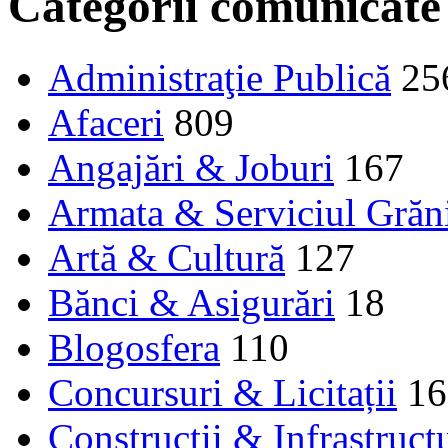
Categorii comunicate
Administraţie Publică
25
Afaceri
809
Angajări & Joburi
167
Armata & Serviciul Grăn
Artă & Cultură
127
Bănci & Asigurări
18
Blogosfera
110
Concursuri & Licitații
16
Construcţii & Infrastruct