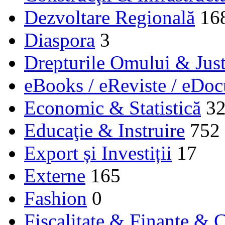
Dezvoltare Regională
16
Diaspora
3
Drepturile Omului & Just
eBooks / eReviste / eDo
Economic & Statistică
3
Educaţie & Instruire
752
Export și Investiții
17
Externe
165
Fashion
0
Fiscalitate & Finanţe & C