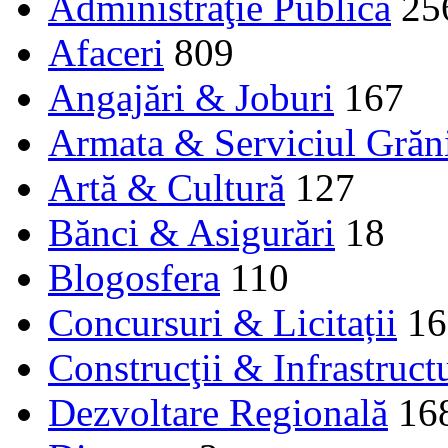
Administraţie Publică
25
Afaceri
809
Angajări & Joburi
167
Armata & Serviciul Grăn
Artă & Cultură
127
Bănci & Asigurări
18
Blogosfera
110
Concursuri & Licitații
16
Construcţii & Infrastruct
Dezvoltare Regională
16