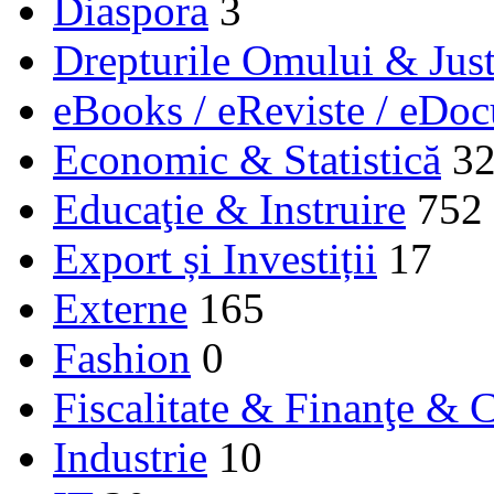
Diaspora
3
Drepturile Omului & Just
eBooks / eReviste / eDo
Economic & Statistică
3
Educaţie & Instruire
752
Export și Investiții
17
Externe
165
Fashion
0
Fiscalitate & Finanţe & C
Industrie
10