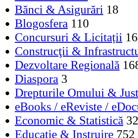
Bănci & Asigurări
18
Blogosfera
110
Concursuri & Licitații
16
Construcţii & Infrastruct
Dezvoltare Regională
16
Diaspora
3
Drepturile Omului & Just
eBooks / eReviste / eDo
Economic & Statistică
3
Educaţie & Instruire
752