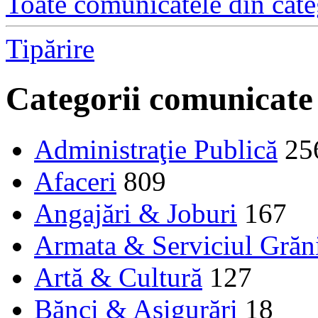
Toate comunicatele din cate
Tipărire
Categorii comunicate
Administraţie Publică
25
Afaceri
809
Angajări & Joburi
167
Armata & Serviciul Grăn
Artă & Cultură
127
Bănci & Asigurări
18