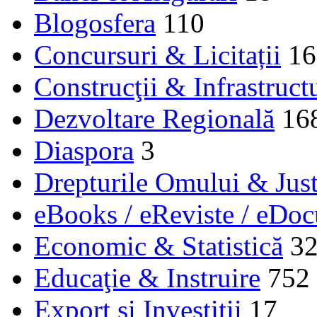
Blogosfera
110
Concursuri & Licitații
16
Construcţii & Infrastruct
Dezvoltare Regională
16
Diaspora
3
Drepturile Omului & Just
eBooks / eReviste / eDo
Economic & Statistică
3
Educaţie & Instruire
752
Export și Investiții
17