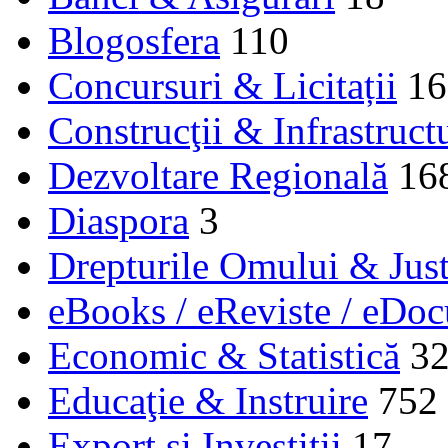
Blogosfera
110
Concursuri & Licitații
16
Construcţii & Infrastruct
Dezvoltare Regională
16
Diaspora
3
Drepturile Omului & Just
eBooks / eReviste / eDo
Economic & Statistică
3
Educaţie & Instruire
752
Export și Investiții
17