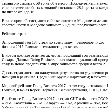
страна опустилась с 58-го на 60-е место. Процедура неплатежес
с неплатежеспособных компаний составляет 28,1 цента за кажд
по шкале от 0 до 16.
В категории «Регистрация собственности» в Молдове отмечаютс
собственности в Молдове занимает 5,5 дней, предусматривает 5
Рейтинг стран
За последний год 137 стран по всему миру – рекордное число 
бизнеса 2017: Равные возможности для всех».
В новом докладе отмечается, что за прошедший год развивающи
Сахары. Данные Doing Business показывают неуклонный прогрес
создать новое предприятие в мире занимает в среднем всего 21 
Десять стран достигли наилучших результатов по улучшению р
позиции в рейтинге. Среди них: Бруней Даруссалам; Казахста
Мировой рейтинг Doing Business 2017 в этом году возглавляет
Гонконг, Южная Корея, Норвегия, Великобритания, США, Швец
В рейтинге Doing Business 2017 из стран СНГ и бывшего СССР 
– 21-е, Казахстана – 35-е, Беларуси — 37-е, Армении – 38-е, Ро
Узбекистане (87-е), Таджикистане (128-е). Румыния заняла в рей