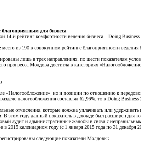
ее благоприятным для бизнеса
 14-й рейтинг комфортности ведения бизнеса – Doing Business 
е место из 190 в совокупном рейтинге благоприятности ведения 
рированы лишь в трех направлениях, по шести показателям услов
его прогресса Молдова достигла в категориях «Налогообложени
а
зделе «Налогообложение», но и позиции по отношению к передово
азделе налогообложения составлял 62,96%, то в Doing Business 2
льные отчисления, которые должна уплачивать или удерживать в
в. В этом году данный показатель в докладе был расширен для т
логовый аудит и административные жалобы в связи с неправильн
 в 2015 календарном году (с 1 января 2015 года по 31 декабря 20
зарегистрированы следующие показатели Молдовы: