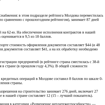
оснабжения: в этом подразделе рейтинга Молдова переместилась
 по сравнению с прошлогодним рейтингом), занимает 87 дней
й на 62-ю. На обеспечение исполнения контрактов в нашей
оценивается в 9,5 из 18 баллов.
порте стоимость оформления документов составляет $44 (и 48
я документов составляет $41, а на их обработку необходимо
истрации предприятий (в рейтинге страна сместилась с 38-й
я в стране (в прошлом году 4,3%). В общей сложности
 кредитных операций в Молдове составил 8 баллов по шкале 0-
еления страны.
азрешения на строительство занимает 276 дней, включает 27
 в нашей стране составляет 12 (15 – лучший показатель).
позиция в категории «Разрешение неплатежеспособности» —