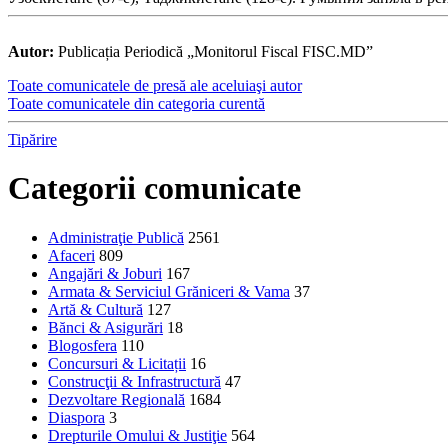
Autor:
Publicația Periodică „Monitorul Fiscal FISC.MD”
Toate comunicatele de presă ale aceluiaşi autor
Toate comunicatele din categoria curentă
Tipărire
Categorii comunicate
Administraţie Publică
2561
Afaceri
809
Angajări & Joburi
167
Armata & Serviciul Grăniceri & Vama
37
Artă & Cultură
127
Bănci & Asigurări
18
Blogosfera
110
Concursuri & Licitații
16
Construcţii & Infrastructură
47
Dezvoltare Regională
1684
Diaspora
3
Drepturile Omului & Justiţie
564