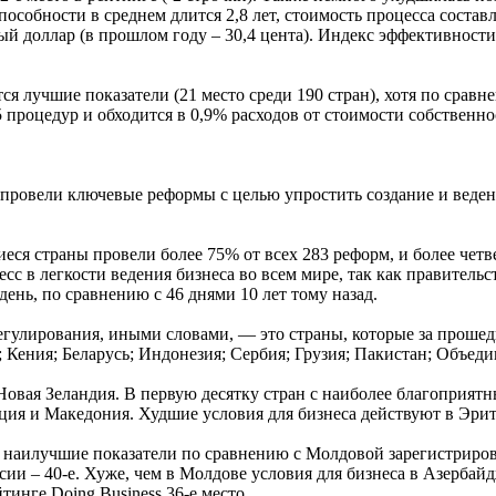
пособности в среднем длится 2,8 лет, стоимость процесса состав
ый доллар (в прошлом году – 30,4 цента). Индекс эффективност
я лучшие показатели (21 место среди 190 стран), хотя по срав
 процедур и обходится в 0,9% расходов от стоимости собственно
– провели ключевые реформы с целью упростить создание и веден
еся страны провели более 75% от всех 283 реформ, и более чет
с в легкости ведения бизнеса во всем мире, так как правитель
день, по сравнению с 46 днями 10 лет тому назад.
егулирования, иными словами, — это страны, которые за прошед
н; Кения; Беларусь; Индонезия; Сербия; Грузия; Пакистан; Объе
 Новая Зеландия. В первую десятку стран с наиболее благоприя
ия и Македония. Худшие условия для бизнеса действуют в Эрит
наилучшие показатели по сравнению с Молдовой зарегистрирован
ссии – 40-е. Хуже, чем в Молдове условия для бизнеса в Азербайдж
тинге Doing Business 36-е место.