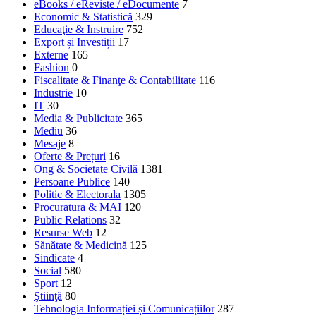
eBooks / eReviste / eDocumente
7
Economic & Statistică
329
Educaţie & Instruire
752
Export și Investiții
17
Externe
165
Fashion
0
Fiscalitate & Finanţe & Contabilitate
116
Industrie
10
IT
30
Media & Publicitate
365
Mediu
36
Mesaje
8
Oferte & Prețuri
16
Ong & Societate Civilă
1381
Persoane Publice
140
Politic & Electorala
1305
Procuratura & MAI
120
Public Relations
32
Resurse Web
12
Sănătate & Medicină
125
Sindicate
4
Social
580
Sport
12
Ştiinţă
80
Tehnologia Informației și Comunicațiilor
287