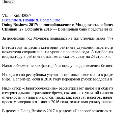
Vizualizări: 48967
Fiscalitate & Finanţe & Contabilitate
Doing Business 2017: налогообложение в Молдове стало бол
Chisinau, 27 Octombrie 2016
— Всемирный банк представил свой
За последний год Молдова поднялась на три строчки, заняв 44-
В этом году из десяти категорий рейтинга улучшения зарегист
показатели сохранились на уровне прошлого года. А наибольш
индикатору в рейтинге отмечается скачок сразу на 24 строчки.
Налогообложение как фактор благополучия для ведения бизнес
Из года в год республика улучшает не только свое место в ра
мира. Например, если в 2010 году передовой рубеж Молдовы в р
Индикатор «Налогообложение» рассматривает налоги и обязате
измеряет административное бремя, связанное с уплатой налого
отчетности и уплаты налогов, таких как возврат налогов, на
проекту завершился 1 июня 2016 года, охватывая уплату налогов
В целом в Doing Business 2017 в разделе «Налогообложение» 