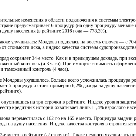
ачительные изменения в области подключения к системам электр
 стране предусматривает 6 процедур (на одну процедуру меньше
а душу населения (в рейтинге 2016 года — 778,3%).
акже улучшилась: Молдова поднялась на восемь строчек — с 70-
от стоимости иска, а индекс качества системы судопроизводства 
ряд сохраняет 34-е место. Как и в предыдущем докладе, при экс
моженный контроль (и 3 часа). При импорте стоимость оформлени
и таможенный контроль (4 часа).
е Молдовы ухудшилось. Больше всего усложнилась процедура рег
вает 5 процедур и стоит примерно 6,2% дохода на душу населени
рейтинге).
 опустившись на три строчки в рейтинге. Индекс уровня защиты
реестр кредитных историй охватывает лишь 11,4% взрослого нас
ва переместилась с 162-го на 165-е место. Процедура выдачи р
ода на душу населения. Индекс качества контроля в строительстве
-е место в рейтинге (-2 строчки). Также немного ухудшилась 