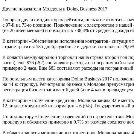
Другие показатели Молдовы в Doing Business 2017
Говоря о других индикаторах рейтинга, нельзя не отметить зн
с 97-й на 73-ю позицию. Подключение к электросетям в нашей
(на 26 дней меньше) и обходится в 738,4% от среднего дохода н
В категории «Обеспечение исполнения контрактов» ситуация т
стране тратится 585 дней, судебные издержки составляют 28,6% 
В области международной торговли наша страна второй год под
часов), еще $76 (-$2) составляют расходы на пограничный и та
примерно 2 часа. Еще $83 составляют расходы на пограничный 
По остальным шести категориям Doing Business 2017 положени
на 44-ю строчку). Регистрация бизнеса в Молдове предусматри
регистрация бизнеса занимает 6 дней (а не 4 как в предыдущем 
В категории «Получение кредитов» Молдова заняла 32-е место,
12, индекс кредитной информации – 6 (0-8). Государственный 
По индикатору «Получение разрешений на строительство» Молдо
процедур и обходится примерно в 0,7% от размера среднего дох
В области защиты миноритарных инвесторов Молдова заняла 42