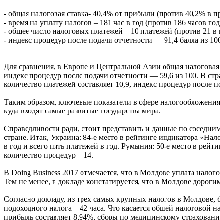
- общая налоговая ставка- 40,4% от прибыли (против 40,2% в 
- время на уплату налогов – 181 час в год (против 186 часов го
- общее число налоговых платежей – 10 платежей (против 21 
- индекс процедур после подачи отчетности — 91,4 балла из 1
Для сравнения, в Европе и Центральной Азии общая налоговая ст
индекс процедур после подачи отчетности — 59,6 из 100. В стр
количество платежей составляет 10,9, индекс процедур после по
Таким образом, ключевые показатели в сфере налогообложения 
куда входят самые развитые государства мира.
Справедливости ради, стоит представить и данные по соседни
стране. Итак, Украина: 84-е место в рейтинге индикатора «Нал
в год и всего пять платежей в год. Румыния: 50-е место в рейт
количество процедур – 14.
В Doing Business 2017 отмечается, что в Молдове уплата налог
Тем не менее, в докладе констатируется, что в Молдове дорог
Согласно докладу, из трех самых крупных налогов в Молдове, 
подоходного налога – 42 часа. Что касается общей налоговой 
прибыль составляет 8,94%, сборы по медицинскому страховани