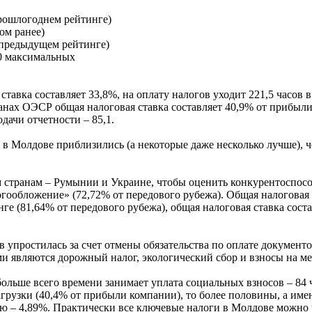
прошлогоднем рейтинге)
дом ранее)
в предыдущем рейтинге)
00 максимальных
авка составляет 33,8%, на оплату налогов уходит 221,5 часов в г
анах ОЭСР общая налоговая ставка составляет 40,9% от прибыли в
дачи отчетности – 85,1.
в Молдове приблизились (а некоторые даже несколько лучше), ч
м странам – Румынии и Украине, чтобы оценить конкурентоспос
огообложение» (72,72% от передового рубежа). Общая налоговая с
инге (81,64% от передового рубежа), общая налоговая ставка сост
ов упростилась за счет отмены обязательства по оплате документ
ими являются дорожный налог, экологический сбор и взносы на м
больше всего времени занимает уплата социальных взносов – 84 
нагрузки (40,4% от прибыли компании), то более половины, а им
ю – 4,89%. Практически все ключевые налоги в Молдове можно 