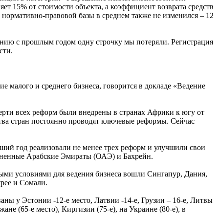
ляет 15% от стоимости объекта, а коэффициент возврата средств
и нормативно-правовой базы в среднем также не изменился – 12
нению с прошлым годом одну строчку мы потеряли. Регистрация
сти.
ие малого и среднего бизнеса, говорится в докладе «Ведение
верти всех реформ были внедрены в странах Африки к югу от
ства стран постоянно проводят ключевые реформы. Сейчас
ший год реализовали не менее трех реформ и улучшили свои
диненные Арабские Эмираты (ОАЭ) и Бахрейн.
тными условиями для ведения бизнеса вошли Сингапур, Дания,
рее и Сомали.
ы у Эстонии -12-е место, Латвии -14-е, Грузии – 16-е, Литвы
ане (65-е место), Киргизии (75-е), на Украине (80-е), в