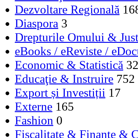
Dezvoltare Regională
16
Diaspora
3
Drepturile Omului & Just
eBooks / eReviste / eDo
Economic & Statistică
3
Educaţie & Instruire
752
Export și Investiții
17
Externe
165
Fashion
0
Fiscalitate & Finanţe & C