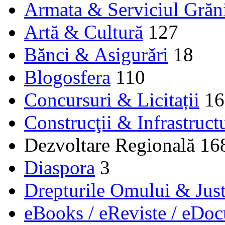
Armata & Serviciul Grăn
Artă & Cultură
127
Bănci & Asigurări
18
Blogosfera
110
Concursuri & Licitații
16
Construcţii & Infrastruct
Dezvoltare Regională
16
Diaspora
3
Drepturile Omului & Just
eBooks / eReviste / eDo