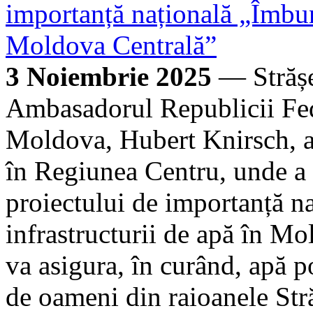
importanță națională „Îmbună
Moldova Centrală”
3 Noiembrie 2025
— Strășe
Ambasadorul Republicii Fe
Moldova, Hubert Knirsch, a e
în Regiunea Centru, unde a v
proiectului de importanță n
infrastructurii de apă în Mo
va asigura, în curând, apă p
de oameni din raioanele Stră