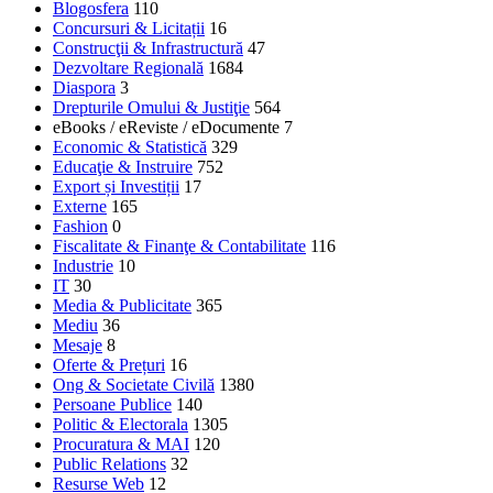
Blogosfera
110
Concursuri & Licitații
16
Construcţii & Infrastructură
47
Dezvoltare Regională
1684
Diaspora
3
Drepturile Omului & Justiţie
564
eBooks / eReviste / eDocumente
7
Economic & Statistică
329
Educaţie & Instruire
752
Export și Investiții
17
Externe
165
Fashion
0
Fiscalitate & Finanţe & Contabilitate
116
Industrie
10
IT
30
Media & Publicitate
365
Mediu
36
Mesaje
8
Oferte & Prețuri
16
Ong & Societate Civilă
1380
Persoane Publice
140
Politic & Electorala
1305
Procuratura & MAI
120
Public Relations
32
Resurse Web
12