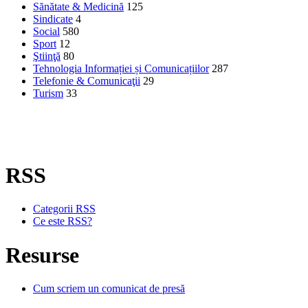
Sănătate & Medicină
125
Sindicate
4
Social
580
Sport
12
Ştiinţă
80
Tehnologia Informației și Comunicațiilor
287
Telefonie & Comunicaţii
29
Turism
33
RSS
Categorii RSS
Ce este RSS?
Resurse
Cum scriem un comunicat de presă