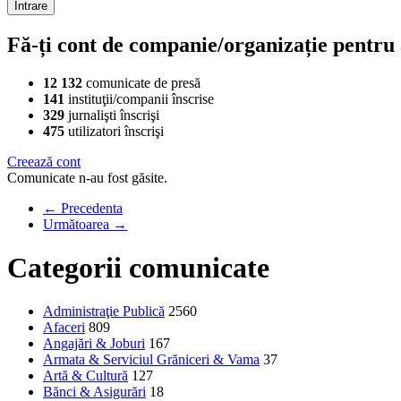
Fă-ți cont de companie/organizație pentru a
12 132
comunicate de presă
141
instituţii/companii înscrise
329
jurnalişti înscrişi
475
utilizatori înscrişi
Creează cont
Comunicate n-au fost găsite.
← Precedenta
Următoarea →
Categorii comunicate
Administraţie Publică
2560
Afaceri
809
Angajări & Joburi
167
Armata & Serviciul Grăniceri & Vama
37
Artă & Cultură
127
Bănci & Asigurări
18