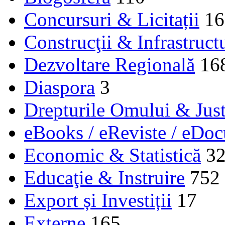
Concursuri & Licitații
16
Construcţii & Infrastruct
Dezvoltare Regională
16
Diaspora
3
Drepturile Omului & Just
eBooks / eReviste / eDo
Economic & Statistică
3
Educaţie & Instruire
752
Export și Investiții
17
Externe
165