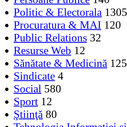
Politic & Electorala
130
Procuratura & MAI
120
Public Relations
32
Resurse Web
12
Sănătate & Medicină
125
Sindicate
4
Social
580
Sport
12
Ştiinţă
80
Tehnologia Informației ș